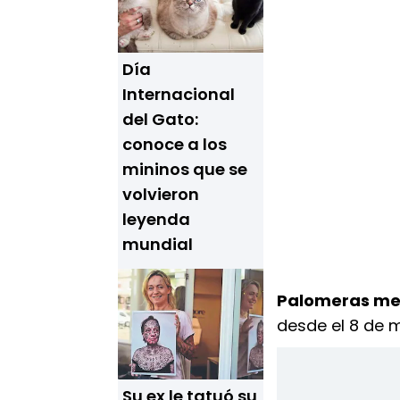
Día
Internacional
del Gato:
conoce a los
mininos que se
volvieron
leyenda
mundial
Palomeras me
desde el 8 de 
Su ex le tatuó su