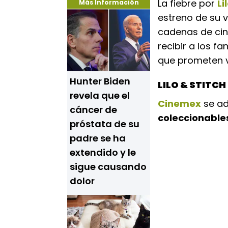
La fiebre por
Li
Más Información
estreno de su v
cadenas de cin
recibir a los f
que prometen vo
Hunter Biden
LILO & STITCH
revela que el
Cinemex
se ad
cáncer de
coleccionable
próstata de su
padre se ha
extendido y le
sigue causando
dolor