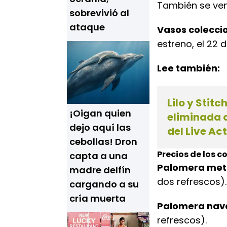
También se ve
sobrevivió al
ataque
Vasos colecci
estreno, el 22 
Lee también:
Lilo y Stitc
¡Oigan quien
eliminada qu
dejo aquí las
del Live Ac
cebollas! Dron
Precios de los 
capta a una
Palomera met
madre delfín
dos refrescos).
cargando a su
cría muerta
Palomera nave
refrescos).