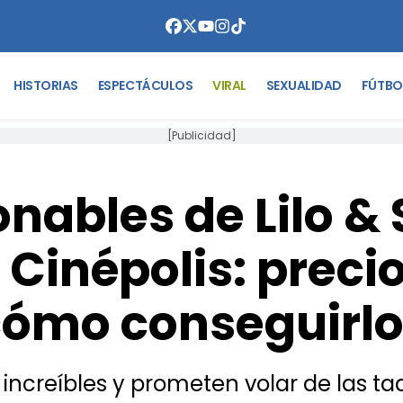
HISTORIAS
ESPECTÁCULOS
VIRAL
SEXUALIDAD
FÚTBO
[Publicidad]
nables de Lilo & 
Cinépolis: precio
cómo conseguirlo
 increíbles y prometen volar de las taq