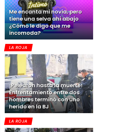
Me encanta mi novia, pero
tiene una selva ahí abajo
¿Cómo le digo que me
incomoda?
LA ROJA
¡Pelearon hasta la muerte!
Enfrentamiento entre dos
hombres terminó con uno
herido en la BJ
LA ROJA