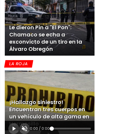
Le dieron Pin a "El Pon":
Chamaco se echa a
exconvicto de un tiro en la
Álvaro Obregón
LA ROJA
¡Hallazgo siniestro!
Encuentran tres cuerpos en
un vehículo de alta gama en
Hermosillo
0:00
/
0:00