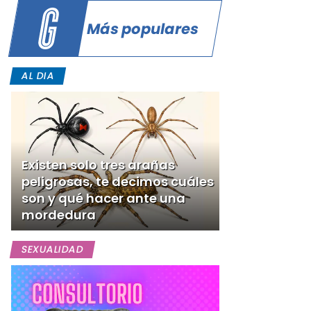
Más populares
s
AL DIA
Existen solo tres arañas
peligrosas, te decimos cuáles
son y qué hacer ante una
mordedura
SEXUALIDAD