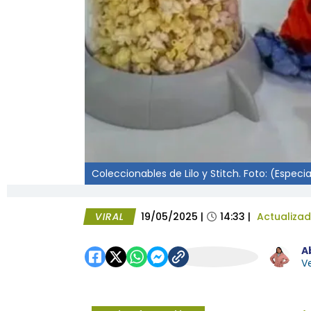
Coleccionables de Lilo y Stitch. Foto: (Especia
VIRAL
19/05/2025
|
14:33
|
Actualiza
A
Ve