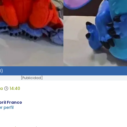
l)
[Publicidad]
da
14:40
bril Franco
r perfil