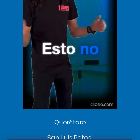
Vive USA
Clase
De 10 sports
DeDinero
Confabulario
Aviso Oportuno
Consultas
Querétaro
San Luis Potosí