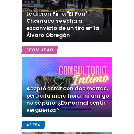
Le dieron Pin a "El Pon":
Chamaco se echa a
exconvicto de un tiro en la
Álvaro Obregón
SEXUALIDAD
Acepté estar con dos morras,
pero a la mera hora mi amigo
no se paró, ¿Es normal sentir
vergüenza?
AL DIA