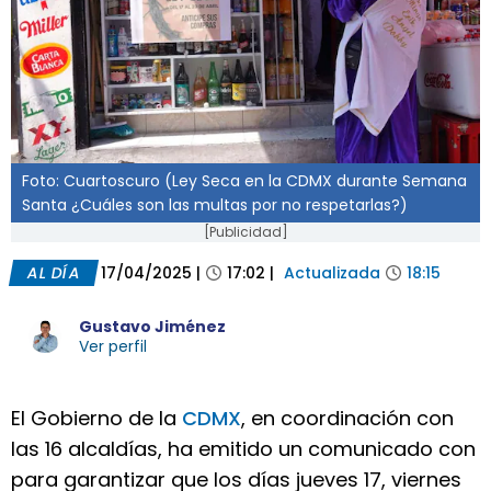
Foto: Cuartoscuro (Ley Seca en la CDMX durante Semana
Santa ¿Cuáles son las multas por no respetarlas?)
[Publicidad]
AL DÍA
17/04/2025
|
17:02
|
Actualizada
18:15
Gustavo Jiménez
Ver perfil
El Gobierno de la
CDMX
, en coordinación con
las 16 alcaldías, ha emitido un comunicado con
para garantizar que los días jueves 17, viernes