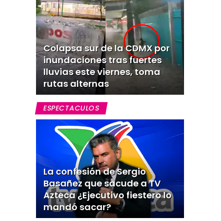
Colapsa sur de la CDMX por
inundaciones tras fuertes
lluvias este viernes, toma
rutas alternas
ESPECTACULOS
La confesión de Sergio
Basañez que sacude a TV
Azteca ¿Ejecutivo fiestero lo
mandó sacar?