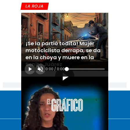
LA ROJA
¡Se la partió todita! Mujer
motociclista derrapa, se da
en la choya y muere en la
Benito Juárez
0:00
/
0:00
[Publicidad]
El Universal