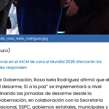
a_rosa_isela_rodriguez.jpg
curo)
ras en el AICM de cara al Mundial 2026 afectarán los
des responden
e Gobernación, Rosa Isela Rodríguez afirmó que e
 desarme, Sí a la paz” se implementará a nivel
dinando las jornadas de desarme desde la
Gobernación, en colaboración con la Secretaría
acional, SSPC, gobiernos estatales, municipales y