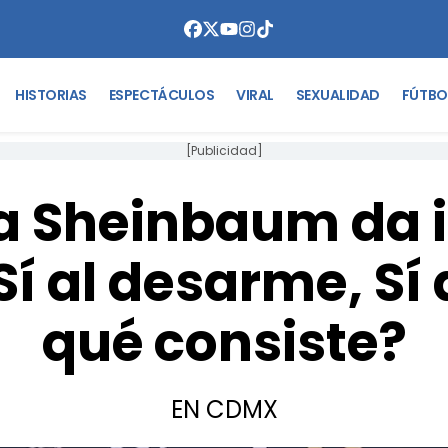
HISTORIAS
ESPECTÁCULOS
VIRAL
SEXUALIDAD
FÚTBO
[Publicidad]
a Sheinbaum da in
 al desarme, Sí 
qué consiste?
EN CDMX