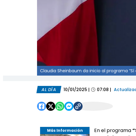
Claudia Sheinbaum da inicio al programa “Sí 
AL DÍA
10/01/2025
|
07:08
|
Actualiza
En el programa
“
Más Información