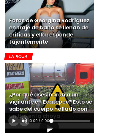
Fotos de Georgina Rodríguez
en traje de baño se llenan de
críticas y ella responde
tajantemente
LA ROJA
¿Por qué asesinaron a un
l
vigilante en Ecatepec? Esto se
sabe del cuerpo hallado con
un tiro en la choya
0:00
/
0:00