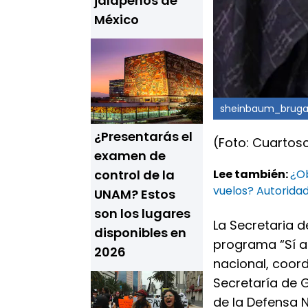
jalapeños de
México
sheinbaum_brugad
¿Presentarás el
(Foto: Cuartos
examen de
control de la
Lee también:
¿Ob
vuelos? Autorida
UNAM? Estos
son los lugares
La Secretaria d
disponibles en
programa “Sí al
2026
nacional, coor
Secretaría de 
de la Defensa N