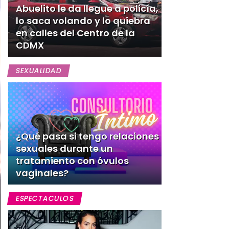
Abuelito le da llegue a policía,
lo saca volando y lo quiebra
en calles del Centro de la
CDMX
SEXUALIDAD
¿Qué pasa si tengo relaciones
sexuales durante un
tratamiento con óvulos
vaginales?
ESPECTACULOS