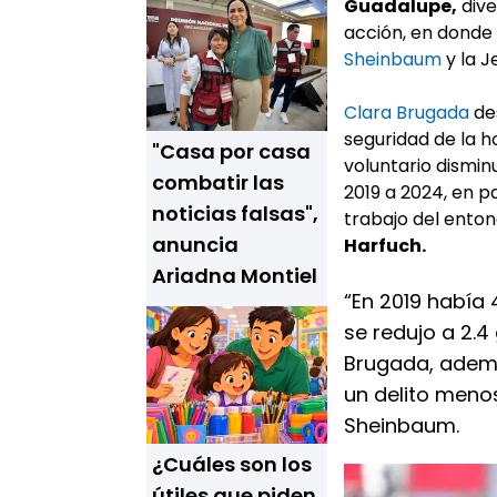
Guadalupe,
dive
acción, en donde
Sheinbaum
y la 
Clara Brugada
des
seguridad de la 
"Casa por casa
voluntario dismin
combatir las
2019 a 2024, en p
noticias falsas",
trabajo del ento
anuncia
Harfuch.
Ariadna Montiel
“En 2019 había 
se redujo a 2.
Brugada, adem
un delito meno
Sheinbaum.
¿Cuáles son los
útiles que piden