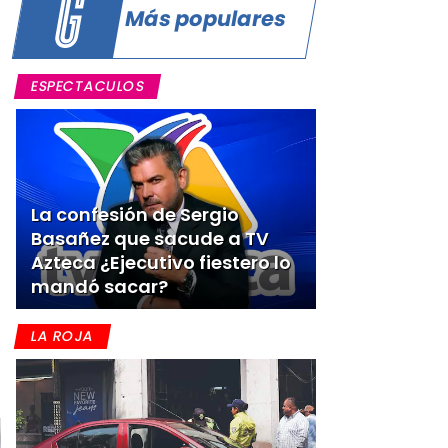
Más populares
ESPECTACULOS
La confesión de Sergio
Basañez que sacude a TV
Azteca ¿Ejecutivo fiestero lo
mandó sacar?
LA ROJA