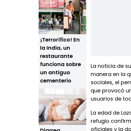
¡Terrorífico! En
la India, un
restaurante
funciona sobre
La noticia de s
un antiguo
manera en la q
cementerio
sociales, el per
que provocó un
usuarios de to
La edad de Laza
refugio confir
oficiales y la
Diarrea