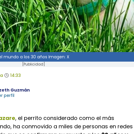
del mundo a los 30 años Imagen: X
[Publicidad]
da
14:33
izeth Guzmán
r perfil
azare
, el perrito considerado como el más
ndo, ha conmovido a miles de personas en redes