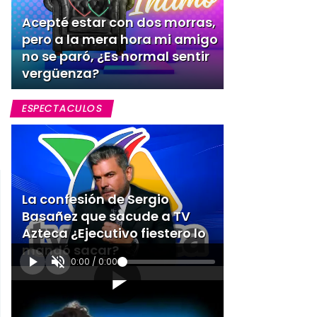
Acepté estar con dos morras,
pero a la mera hora mi amigo
no se paró, ¿Es normal sentir
vergüenza?
ESPECTACULOS
La confesión de Sergio
Basañez que sacude a TV
Azteca ¿Ejecutivo fiestero lo
mandó sacar?
0:00
/
0:00
[Publicidad]