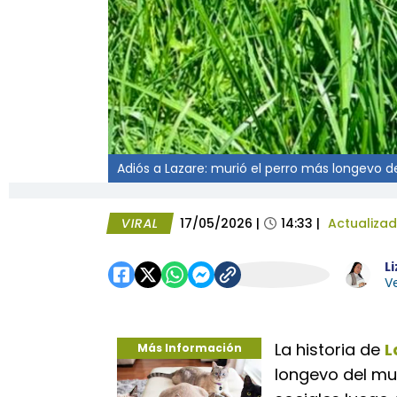
Adiós a Lazare: murió el perro más longevo 
VIRAL
17/05/2026
|
14:33
|
Actualiza
L
Ve
La historia de
L
Más Información
longevo del mu