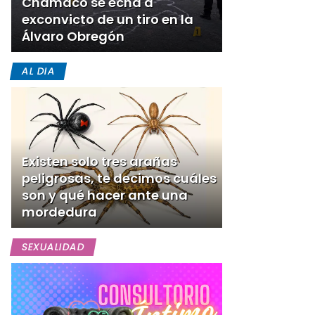
Chamaco se echa a
exconvicto de un tiro en la
Álvaro Obregón
AL DIA
Existen solo tres arañas
peligrosas, te decimos cuáles
son y qué hacer ante una
mordedura
SEXUALIDAD