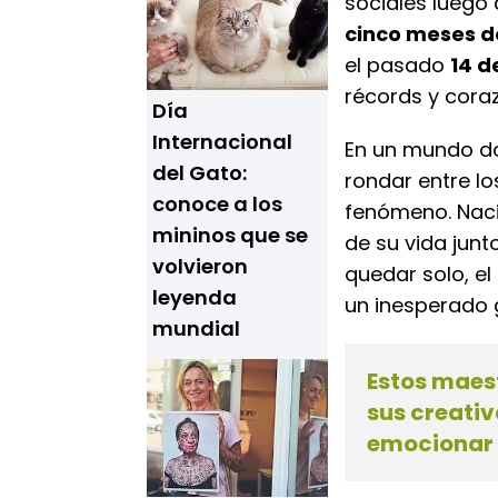
sociales luego
cinco meses 
el pasado
14 
récords y cora
Día
Internacional
En un mundo do
del Gato:
rondar entre lo
conoce a los
fenómeno. Naci
mininos que se
de su vida junt
volvieron
quedar solo, el
leyenda
un inesperado g
mundial
Estos maest
sus creati
emocionar 