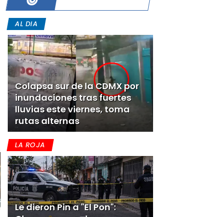
AL DIA
Colapsa sur de la CDMX por
inundaciones tras fuertes
lluvias este viernes, toma
rutas alternas
LA ROJA
Le dieron Pin a "El Pon":