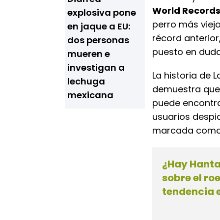
World Record
explosiva pone
perro más viejo
en jaque a EU:
récord anterior
dos personas
puesto en duda 
mueren e
investigan a
La historia de 
lechuga
demuestra que, 
mexicana
puede encontra
usuarios despid
marcada como u
¿Hay Hanta
sobre el ro
tendencia 