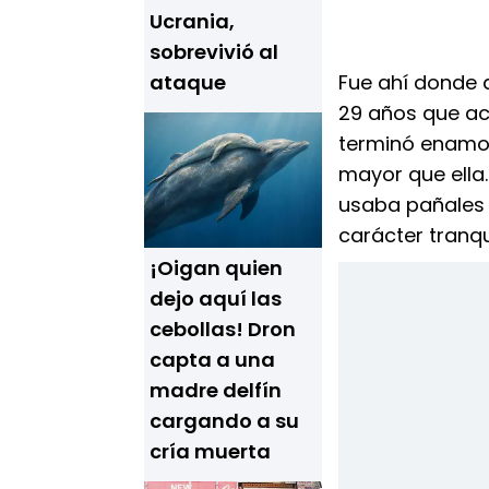
Ucrania,
sobrevivió al
ataque
Fue ahí donde
29 años que ac
terminó enamor
mayor que ella.
usaba pañales 
carácter tranqu
¡Oigan quien
dejo aquí las
cebollas! Dron
capta a una
madre delfín
cargando a su
cría muerta