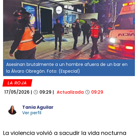
Asesinan brutalmente a un hombre afuera de un bar en
la Álvaro Obregón. Foto: (Especial)
LA ROJA
17/05/2026
|
09:29
|
Actualizada
09:29
Tania Aguilar
Ver perfil
La violencia volvió a sacudir la vida nocturna