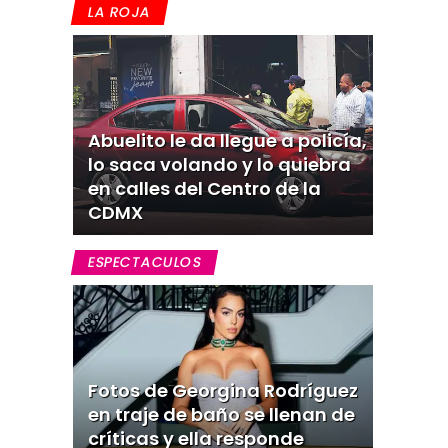
LA ROJA
Abuelito le da llegue a policía,
lo saca volando y lo quiebra
en calles del Centro de la
CDMX
ESPECTACULOS
Fotos de Georgina Rodríguez
en traje de baño se llenan de
críticas y ella responde