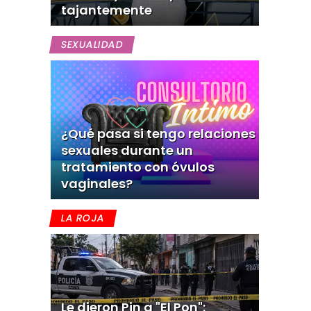
tajantemente
SEXUALIDAD
¿Qué pasa si tengo relaciones
sexuales durante un
tratamiento con óvulos
vaginales?
LA ROJA
Le dieron Pin a "El Pon":