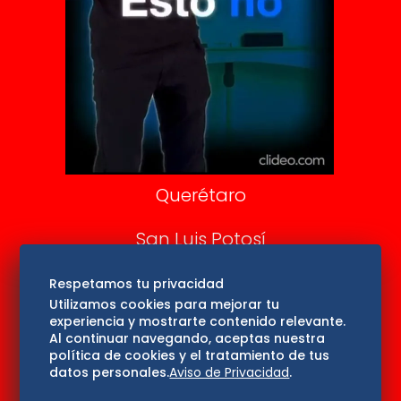
DeDinero
Confabulario
Aviso Oportuno
Consultas
Querétaro
San Luis Potosí
Edomex
Respetamos tu privacidad
Utilizamos cookies para mejorar tu
experiencia y mostrarte contenido relevante.
Consultas
Al continuar navegando, aceptas nuestra
política de cookies y el tratamiento de tus
Hidalgo
datos personales.
Aviso de Privacidad
.