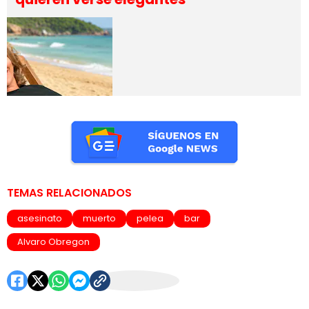
TEMAS RELACIONADOS
asesinato
muerto
pelea
bar
Alvaro Obregon