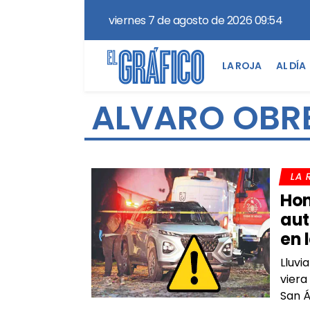
viernes 7 de agosto de 2026 09:54
LA ROJA
AL DÍA
ALVARO OBR
LA 
Hom
aut
en 
Lluvi
viera
San 