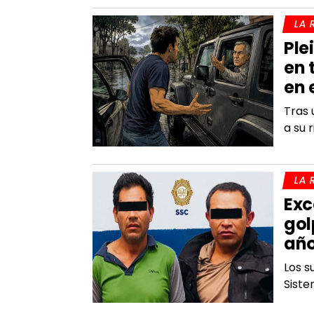
LA 
Ple
en 
en 
Tras 
a su 
LA 
Exc
gol
año
Los s
Siste