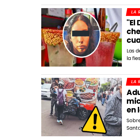
LA 
"El
che
cua
Las d
la fie
LA 
Adu
mic
en 
Sobre
Santa