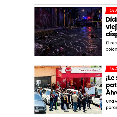
LA 
Did
vie
dis
El re
colon
LA 
¡Le
pat
Álv
Una v
param