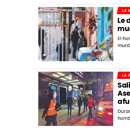
LA 
Le 
mue
El ho
murió
LA 
Sal
Ase
afu
Duran
hombr