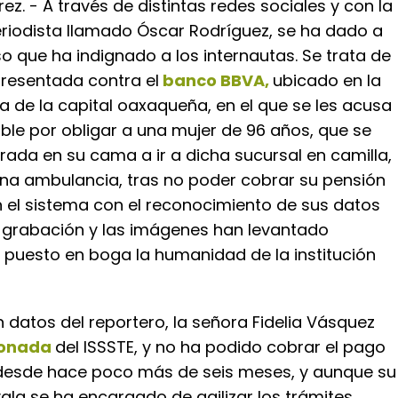
z. - A través de distintas redes sociales y con la
riodista llamado Óscar Rodríguez, se ha dado a
 que ha indignado a los internautas. Se trata de
resentada contra el
banco BBVA,
ubicado en la
 de la capital oaxaqueña, en el que se les acusa
ible por obligar a una mujer de 96 años, que se
ada en su cama a ir a dicha sucursal en camilla,
na ambulancia, tras no poder cobrar su pensión
n el sistema con el reconocimiento de sus datos
a grabación y las imágenes han levantado
 puesto en boga la humanidad de la institución
datos del reportero, la señora Fidelia Vásquez
ionada
del ISSSTE, y no ha podido cobrar el pago
desde hace poco más de seis meses, y aunque su
Ayala se ha encargado de agilizar los trámites