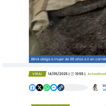
BBVA obliga a mujer de 96 años a ir en camill
VIRAL
14/05/2025
|
10:55
|
Actualiza
L
Ve