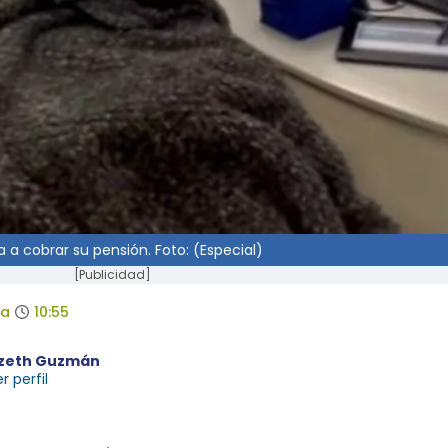
a a cobrar su pensión. Foto: (Especial)
[Publicidad]
da
10:55
izeth Guzmán
r perfil