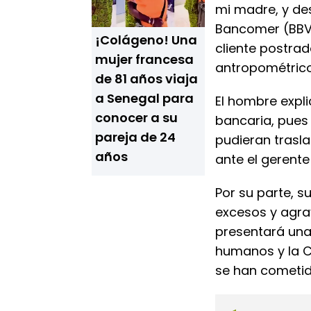
mi madre, y des
Bancomer (BBVA
¡Colágeno! Una
cliente postrad
mujer francesa
antropométricos
de 81 años viaja
a Senegal para
El hombre expli
conocer a su
bancaria, pues
pareja de 24
pudieran trasla
años
ante el gerente
Por su parte, s
excesos y agra
presentará una
humanos y la C
se han cometid