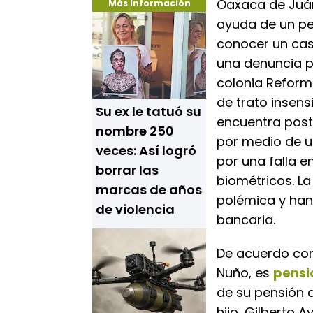
Oaxaca de Juáre
Más Información
ayuda de un pe
conocer un caso
una denuncia p
colonia Reforma
de trato insens
Su ex le tatuó su
encuentra postr
nombre 250
por medio de u
veces: Así logró
por una falla e
borrar las
biométricos. L
marcas de años
polémica y han
de violencia
bancaria.
De acuerdo con 
Nuño, es
pens
de su pensión 
hijo, Gilberto 