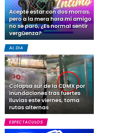
Acepté estar con dos morras,
pero a la mera hora mi amigo
no se paró, ¿Es normal sentir
vergüenza?
AL DIA
Colapsa sur de la CDMX por
inundaciones tras fuertes
lluvias este viernes, toma
rutas alternas
ESPECTACULOS