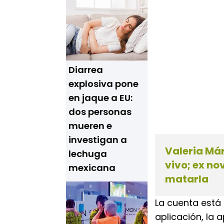
Diarrea
explosiva pone
en jaque a EU:
dos personas
mueren e
investigan a
Valeria Má
lechuga
vivo; ex no
mexicana
matarla
La cuenta está 
aplicación, la 