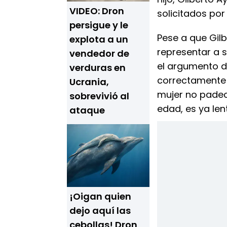
VIDEO: Dron
solicitados por
persigue y le
Pese a que Gil
explota a un
representar a s
vendedor de
el argumento d
verduras en
correctamente y
Ucrania,
mujer no padec
sobrevivió al
edad, es ya lent
ataque
¡Oigan quien
dejo aquí las
cebollas! Dron