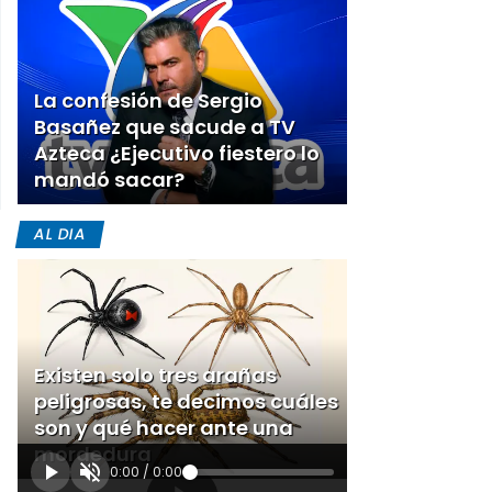
La confesión de Sergio
Basañez que sacude a TV
Azteca ¿Ejecutivo fiestero lo
mandó sacar?
AL DIA
Existen solo tres arañas
peligrosas, te decimos cuáles
son y qué hacer ante una
mordedura
0:00
/
0:00