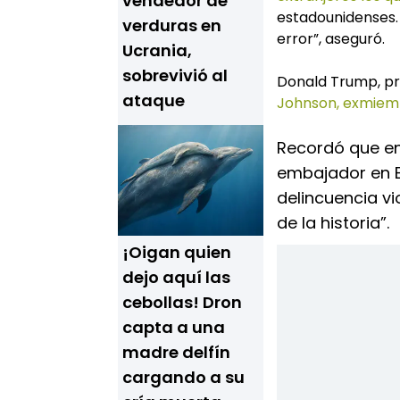
vendedor de
estadounidenses.
verduras en
error”, aseguró.
Ucrania,
sobrevivió al
Donald Trump, p
ataque
Johnson, exmiemb
Recordó que en
embajador en El
delincuencia vi
de la historia”.
¡Oigan quien
dejo aquí las
cebollas! Dron
capta a una
madre delfín
cargando a su