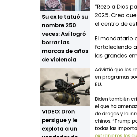
“Rezo a Dios pa
2025. Creo que
Su ex le tatuó su
el centro de es
nombre 250
veces: Así logró
El mandatario 
borrar las
fortaleciendo a
marcas de años
las grandes em
de violencia
Advirtió que los 
en programas soc
EU.
Biden también cr
el que ha amenaza
VIDEO: Dron
de drogas y la in
persigue y le
chinos. “Trump p
explota a un
todas las import
extranjeros los q