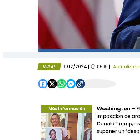
VIRAL
11/12/2024
|
05:19
|
Actualizad
Washington.–
El
Más Información
imposición de ar
Donald Trump, es u
suponer un “desa