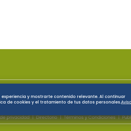
ase
De 10 sports
DeDinero
Confabulario
 experiencia y mostrarte contenido relevante. Al continuar
San Luis Potosí
Edomex
Consultas
Hidalg
ca de cookies y el tratamiento de tus datos personales.
Avis
 de privacidad
Directorio
Términos y Condiciones
Publ