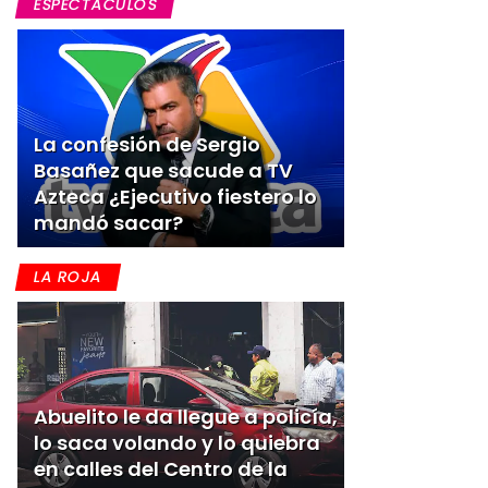
ESPECTACULOS
La confesión de Sergio
Basañez que sacude a TV
Azteca ¿Ejecutivo fiestero lo
mandó sacar?
LA ROJA
Abuelito le da llegue a policía,
lo saca volando y lo quiebra
en calles del Centro de la