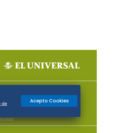
Aviso Oportuno
Consultas
Acepto Cookies
o
Oaxaca
o de
icidad