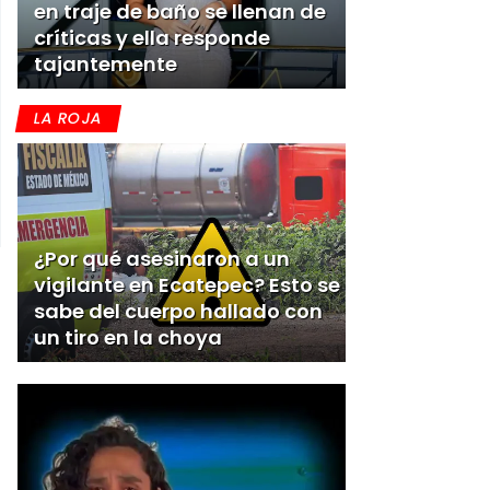
en traje de baño se llenan de
críticas y ella responde
tajantemente
LA ROJA
¿Por qué asesinaron a un
vigilante en Ecatepec? Esto se
sabe del cuerpo hallado con
un tiro en la choya
0:00
/
0:00
[Publicidad]