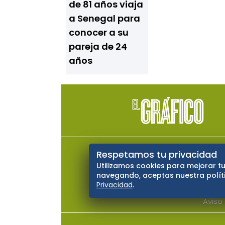
de 81 años viaja
a Senegal para
conocer a su
pareja de 24
años
El Universal
Vive USA
Cl
Respetamos tu privacidad
Utilizamos cookies para mejorar tu
Querétaro
navegando, aceptas nuestra políti
Privacidad
.
Aviso