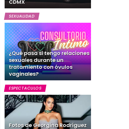
CDMX
SEXUALIDAD
¿Qué pasa si tengo relaciones
sexuales durante un
s
tratamiento con óvulos
vaginales?
ESPECTACULOS
Fotos de Georgina Rodríguez