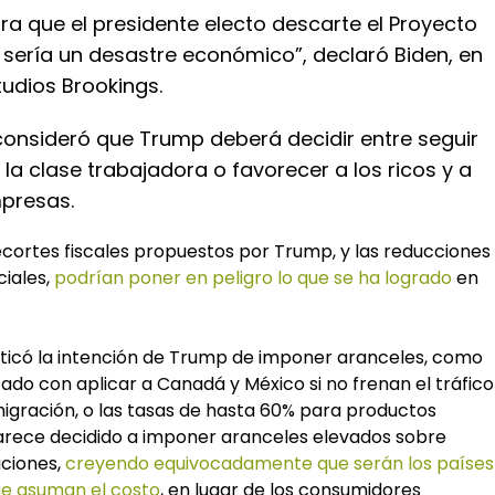
ra que el presidente electo descarte el Proyecto
 sería un desastre económico”, declaró Biden, en
tudios Brookings.
consideró que Trump deberá decidir entre seguir
 la clase trabajadora o favorecer a los ricos y a
presas.
recortes fiscales propuestos por Trump, y las reducciones
iales,
podrían poner en peligro lo que se ha logrado
en
iticó la intención de Trump de imponer aranceles, como
do con aplicar a Canadá y México si no frenan el tráfico
migración, o las tasas de hasta 60% para productos
arece decidido a imponer aranceles elevados sobre
aciones,
creyendo equivocadamente que serán los países
ue asuman el costo
, en lugar de los consumidores