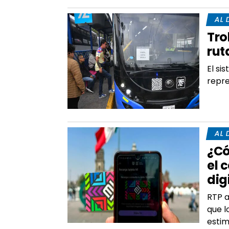
AL 
Tro
rut
El si
repre
AL 
¿Có
el 
dig
RTP a
que l
estim