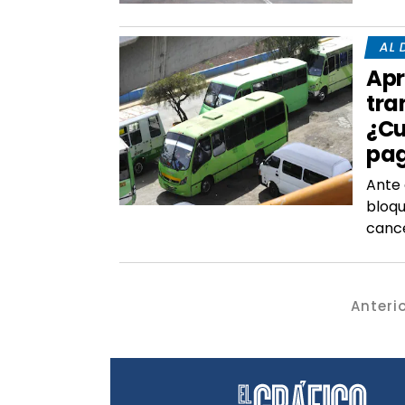
AL 
Apr
tra
¿Cu
pa
Ante 
bloqu
canc
Anteri