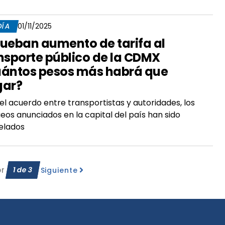
DÍA
01/11/2025
ueban aumento de tarifa al
nsporte público de la CDMX
ántos pesos más habrá que
gar?
el acuerdo entre transportistas y autoridades, los
eos anunciados en la capital del país han sido
elados
or
1
de
3
Siguiente