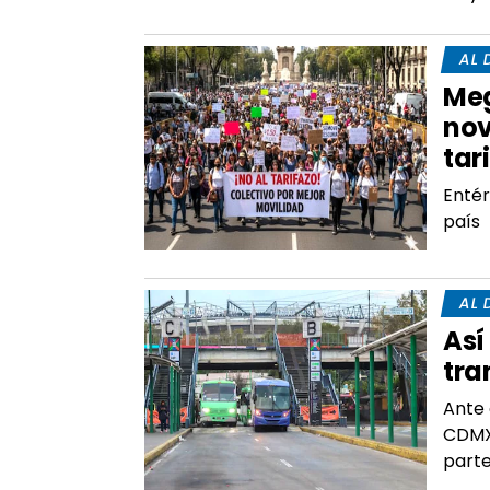
AL 
Meg
nov
tar
Entér
país
AL 
Así
tra
Ante 
CDMX 
parte