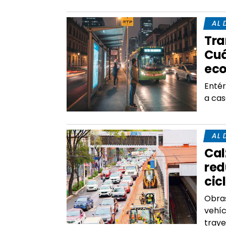
AL 
Tra
Cuá
ec
Entér
a ca
AL 
Cal
red
cic
Obras
vehíc
tray