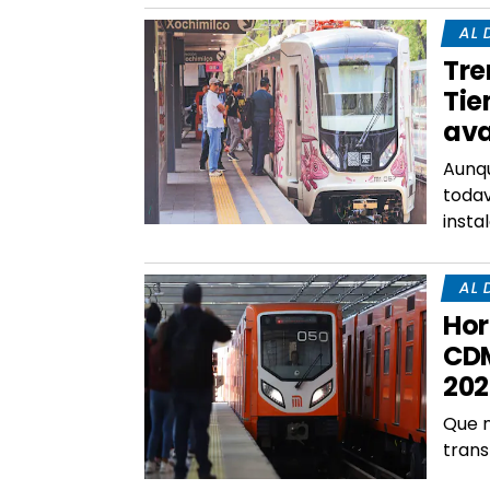
AL 
Tre
Tie
ava
Aunqu
todav
insta
AL 
Hor
CDM
202
Que n
trans