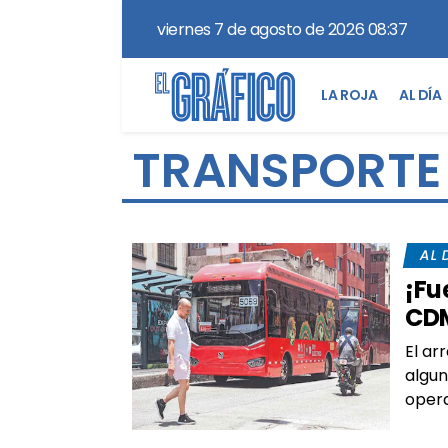
viernes 7 de agosto de 2026 08:37
LA ROJA
AL DÍA
TRANSPORTE
AL 
¡Fu
CDM
El ar
algun
opera