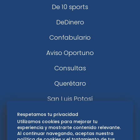
De 10 sports
DeDinero
Confabulario
Aviso Oportuno
Consultas
Querétaro
San Luis Potosí
Edomex
Respetamos tu privacidad
Utilizamos cookies para mejorar tu
experiencia y mostrarte contenido relevante.
Consultas
Al continuar navegando, aceptas nuestra
política de cookies y el tratamiento de tus