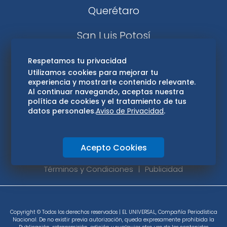
Querétaro
San Luis Potosí
Edomex
Respetamos tu privacidad
Utilizamos cookies para mejorar tu
experiencia y mostrarte contenido relevante.
Consultas
Al continuar navegando, aceptas nuestra
política de cookies y el tratamiento de tus
Hidalgo
datos personales.
Aviso de Privacidad
.
Oaxaca
Acepto Cookies
Aviso de privacidad
Directorio
Términos y Condiciones
Publicidad
Copyright © Todos los derechos reservados | EL UNIVERSAL, Compañía Periodística
Nacional. De no existir previa autorización, queda expresamente prohibida la