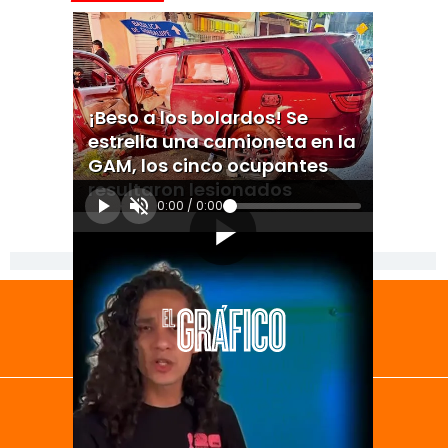
¡Beso a los bolardos! Se
estrella una camioneta en la
GAM, los cinco ocupantes
resultaron lesionados
0:00
/
0:00
[Publicidad]
El Universal