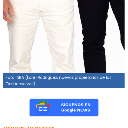
Foto: NBA (Lore-Rodriguez, nuevos propietarios de los
Timberwolves)