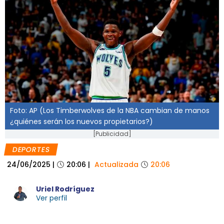
Foto: AP (Los Timberwolves de la NBA cambian de manos
¿quiénes serán los nuevos propietarios?)
[Publicidad]
DEPORTES
24/06/2025
|
20:06
|
Actualizada
20:06
Uriel Rodríguez
Ver perfil