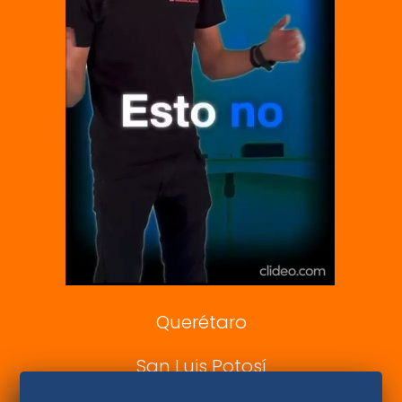
Vive USA
Clase
De 10 sports
DeDinero
Confabulario
Aviso Oportuno
Consultas
Querétaro
San Luis Potosí