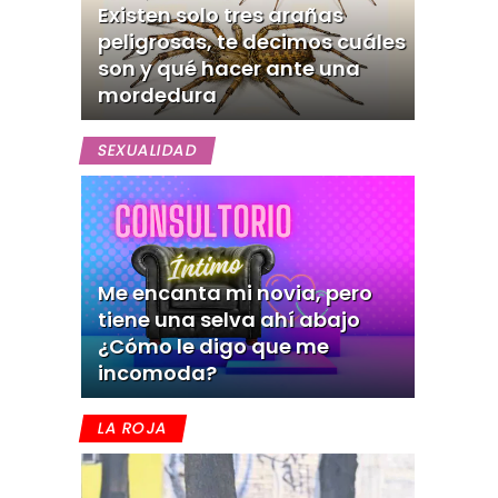
Existen solo tres arañas
peligrosas, te decimos cuáles
son y qué hacer ante una
mordedura
SEXUALIDAD
Me encanta mi novia, pero
tiene una selva ahí abajo
¿Cómo le digo que me
incomoda?
LA ROJA