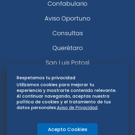
Confabulario
Aviso Oportuno
Consultas
Querétaro
San Luis Potosí
Edomex
Respetamos tu privacidad
Utilizamos cookies para mejorar tu
experiencia y mostrarte contenido relevante.
Consultas
Al continuar navegando, aceptas nuestra
política de cookies y el tratamiento de tus
Hidalgo
datos personales.
Aviso de Privacidad
.
Oaxaca
Acepto Cookies
Aviso de privacidad
Directorio