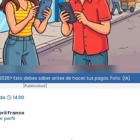
2026? Esto debes saber antes de hacer tus pagos. Foto: (IA)
[Publicidad]
ada
14:00
bril Franco
r perfil