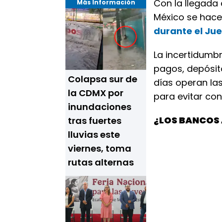
Con la llegada 
Más Información
México se hace
durante el Jue
La incertidumbr
pagos, depósit
Colapsa sur de
días operan la
la CDMX por
para evitar co
inundaciones
¿LOS BANCOS 
tras fuertes
lluvias este
viernes, toma
rutas alternas