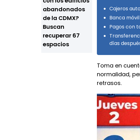
con los edificios
Cajeros auto
abandonados
de la CDMX?
Banca móvil
Buscan
Pagos con t
recuperar 67
Transferenci
días despué
espacios
Toma en cuent
normalidad, p
retrasos.