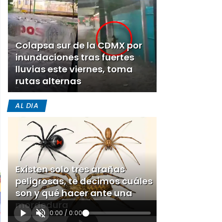
Colapsa sur de la CDMX por
inundaciones tras fuertes
lluvias este viernes, toma
rutas alternas
AL DIA
Existen solo tres arañas
peligrosas, te decimos cuáles
son y qué hacer ante una
mordedura
0:00
/
0:00