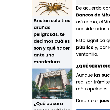
De acuerdo co
Bancos de Mé
Existen solo tres
así como, el
Vi
arañas
considerados dí
peligrosas, te
Esto significa q
decimos cuáles
público
y, por 
son y qué hacer
ventanilla.
ante una
mordedura
¿QUÉ SERVICI
Aunque las
suc
realizar trámit
más opciones.
Durante el
juev
¿Qué pasará