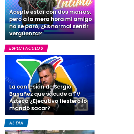
Acepté estar con dos morras,
pero a la mera hora mi amigo
no se paró, ¿Es normal sentir
vergüenza?
ESPECTACULOS
La confesión de Sergio
Basañez que sacude a TV
Azteca ¿Ejecutivo fiestero lo
mandó sacar?
AL DIA