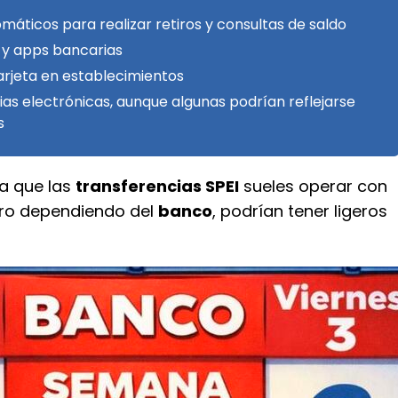
máticos para realizar retiros y consultas de saldo
 y apps bancarias
arjeta en establecimientos
as electrónicas, aunque algunas podrían reflejarse
s
a que las
transferencias SPEI
sueles operar con
ero dependiendo del
banco
, podrían tener ligeros