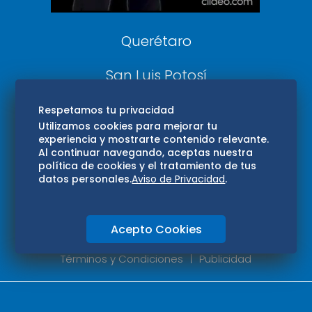
Consultas
Querétaro
San Luis Potosí
Edomex
Respetamos tu privacidad
Utilizamos cookies para mejorar tu
experiencia y mostrarte contenido relevante.
Consultas
Al continuar navegando, aceptas nuestra
política de cookies y el tratamiento de tus
Hidalgo
datos personales.
Aviso de Privacidad
.
Oaxaca
Acepto Cookies
Aviso de privacidad
Directorio
Términos y Condiciones
Publicidad