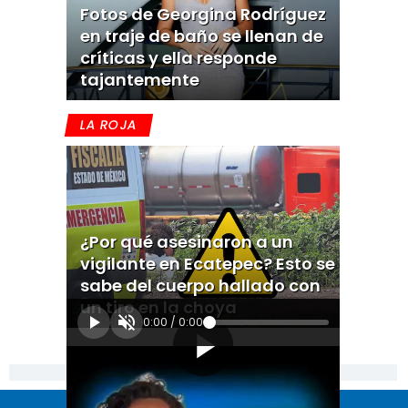
Fotos de Georgina Rodríguez
en traje de baño se llenan de
críticas y ella responde
tajantemente
LA ROJA
¿Por qué asesinaron a un
vigilante en Ecatepec? Esto se
sabe del cuerpo hallado con
un tiro en la choya
0:00
/
0:00
[Publicidad]