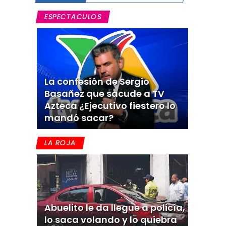
ESPECTACULOS
La confesión de Sergio
Basañez que sacude a TV
Azteca ¿Ejecutivo fiestero lo
mandó sacar?
LA ROJA
Abuelito le da llegue a policía,
lo saca volando y lo quiebra