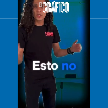
El Universal
Vive USA
Clase
De 10 sports
DeDinero
Confabulario
Aviso Oportuno