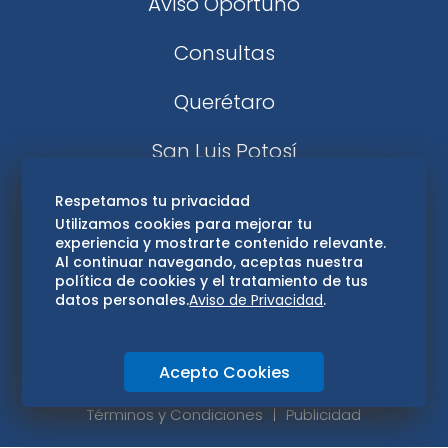
Aviso Oportuno
Consultas
Querétaro
San Luis Potosí
Edomex
Respetamos tu privacidad
Utilizamos cookies para mejorar tu
experiencia y mostrarte contenido relevante.
Consultas
Al continuar navegando, aceptas nuestra
política de cookies y el tratamiento de tus
Hidalgo
datos personales.
Aviso de Privacidad
.
Oaxaca
Acepto Cookies
Aviso de privacidad
Directorio
Términos y Condiciones
Publicidad