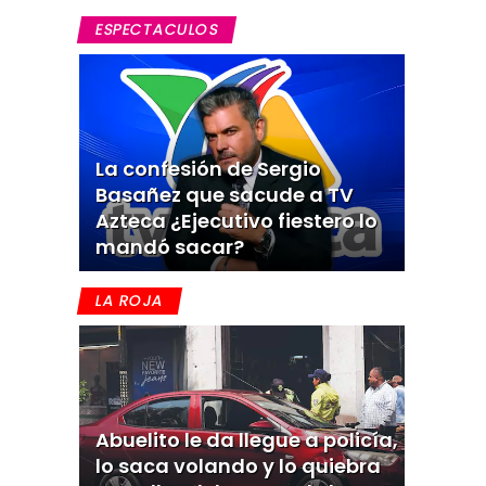
ESPECTACULOS
La confesión de Sergio
Basañez que sacude a TV
Azteca ¿Ejecutivo fiestero lo
mandó sacar?
LA ROJA
Abuelito le da llegue a policía,
lo saca volando y lo quiebra