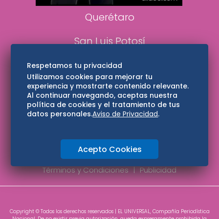
Querétaro
San Luis Potosí
Edomex
Respetamos tu privacidad
Utilizamos cookies para mejorar tu
experiencia y mostrarte contenido relevante.
Consultas
Al continuar navegando, aceptas nuestra
política de cookies y el tratamiento de tus
Hidalgo
datos personales.
Aviso de Privacidad
.
Oaxaca
Acepto Cookies
Aviso de privacidad
Directorio
Términos y Condiciones
Publicidad
Copyright © Todos los derechos reservados | EL UNIVERSAL, Compañía Periodística
Nacional. De no existir previa autorización, queda expresamente prohibida la