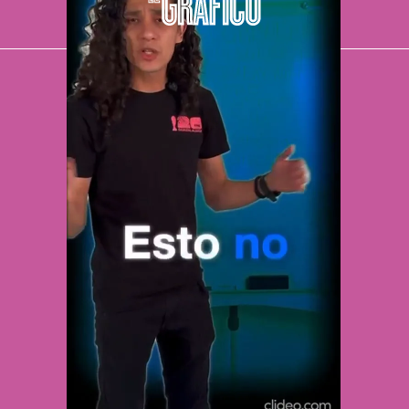
El Universal
Vive USA
Clase
De 10 sports
DeDinero
Confabulario
Aviso Oportuno
Consultas