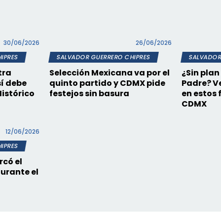
30/06/2026
26/06/2026
IPRES
SALVADOR GUERRERO CHIPRES
SALVADOR
tra
Selección Mexicana va por el
¿Sin plan
sí debe
quinto partido y CDMX pide
Padre? V
Histórico
festejos sin basura
en estos 
CDMX
12/06/2026
IPRES
rcó el
durante el