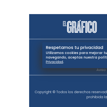
El Universal
Vive USA
Cl
Respetamos tu privacidad
Utilizamos cookies para mejorar tu
Querétaro
navegando, aceptas nuestra políti
Privacidad
.
Aviso
Copyright © Todos los derechos reservados
prohibida la