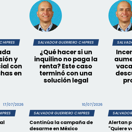
CHIPRES
SALVADOR GUERRERO CHIPRES
SALVAD
ada
¿Qué hacer si un
Ince
sión y
inquilino no paga la
aume
ial con
renta? Este caso
vaca
chas en
terminó con una
desc
solución legal
pr
17/07/2026
10/07/2026
IPRES
SALVADOR GUERRERO CHIPRES
SALVADOR
al
Continúa la campaña de
Alertan p
desarme en México
"Quiere v