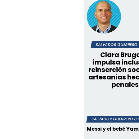
SALVADOR GUERRERO 
Clara Brug
impulsa inclu
reinserción soc
artesanías he
penales
SALVADOR GUERRERO CH
Messi y el bebé Yam