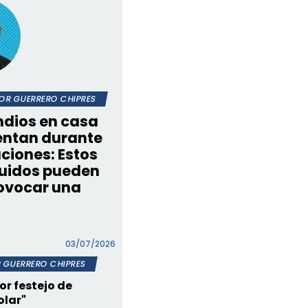
OR GUERRERO CHIPRES
ndios en casa
ntan durante
ciones: Estos
uidos pueden
ovocar una
tragedia
03/07/2026
 GUERRERO CHIPRES
or festejo de
olar"