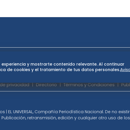
ase
De 10 sports
DeDinero
Confabulario
 experiencia y mostrarte contenido relevante. Al continuar
San Luis Potosí
Edomex
Consultas
Hidalg
ca de cookies y el tratamiento de tus datos personales.
Avis
 de privacidad
Directorio
Términos y Condiciones
Publ
 | EL UNIVERSAL, Compañía Periodística Nacional. De no exist
 Publicación, retransmisión, edición y cualquier otro uso de l