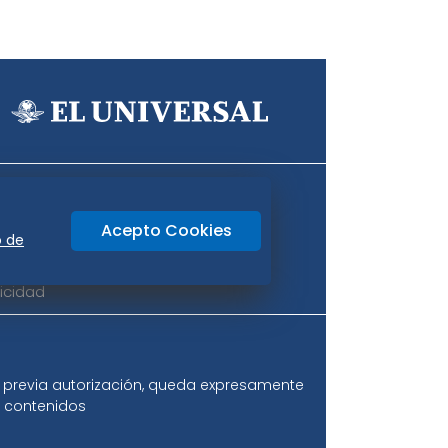
Aviso Oportuno
Consultas
Acepto Cookies
o
Oaxaca
o de
icidad
ir previa autorización, queda expresamente
os contenidos