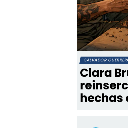
SALVADOR GUERRER
Clara B
reinserc
hechas 