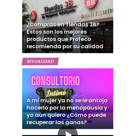
¿Compras en Tiendas 3B?
Estos son los mejores
productos que Profeco
recomienda por su calidad
SEXUALIDAD
A mi mujer ya no se le antoja
hacerlo por la menopausia y
yo aún quiero ¿Cómo puede
recuperar las ganas?