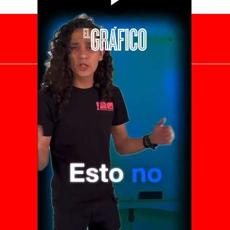
El Universal
Vive USA
Clase
De 10 sports
DeDinero
Confabulario