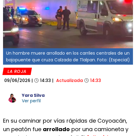
Un hombre muere arrollado en los carriles centrales de un
bajopuente que cruza Calzada de Tlalpan. Foto: (Especial)
LA ROJA
09/06/2026
|
14:33
|
Actualizada
14:33
Yara Silva
Ver perfil
En su caminar por vías rápidas de Coyoacán,
un peatón fue
arrollado
por una camioneta y