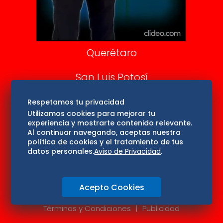
Aviso Oportuno
Consultas
Querétaro
San Luis Potosí
Edomex
Respetamos tu privacidad
Utilizamos cookies para mejorar tu
experiencia y mostrarte contenido relevante.
Consultas
Al continuar navegando, aceptas nuestra
política de cookies y el tratamiento de tus
Hidalgo
datos personales.
Aviso de Privacidad
.
Oaxaca
Acepto Cookies
Aviso de privacidad
Directorio
Términos y Condiciones
Publicidad