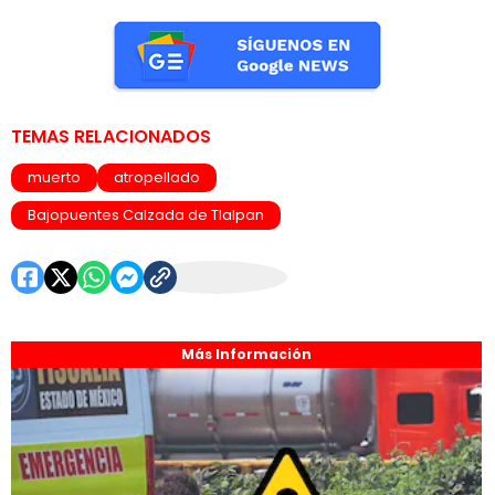
TEMAS RELACIONADOS
muerto
atropellado
Bajopuentes Calzada de Tlalpan
Más Información