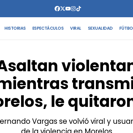
HISTORIAS
ESPECTÁCULOS
VIRAL
SEXUALIDAD
FÚTBO
Asaltan violent
mientras transmi
relos, le quitaro
 Fernando Vargas se volvió viral y us
de la violencia en Morelos