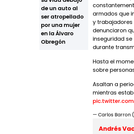
constantement
de un auto al
armados que i
ser atropellado
y trabajadores 
por una mujer
denunciaron qu
en la Álvaro
inseguridad se
Obregón
durante transmi
Hasta el momen
sobre personas
Asaltan a peri
mientras estab
pic.twitter.co
— Carlos Barron
Andrés Vaca