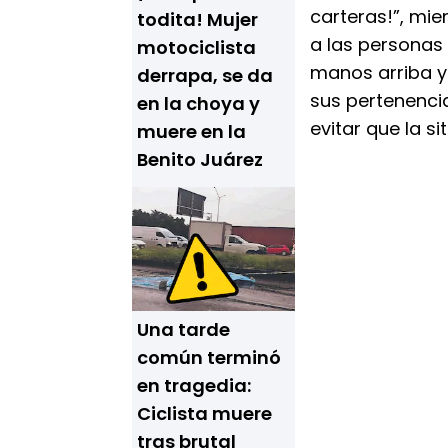
carteras!”, mie
todita! Mujer
a las personas
motociclista
manos arriba y
derrapa, se da
sus pertenencia
en la choya y
evitar que la s
muere en la
Benito Juárez
Una tarde
común terminó
en tragedia:
Ciclista muere
tras brutal