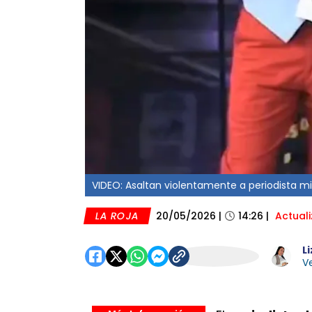
VIDEO: Asaltan violentamente a periodista mie
LA ROJA
20/05/2026
|
14:26
|
Actual
L
Ve