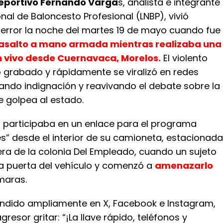
deportivo Fernando Varga
s, analista e integrante
onal de Baloncesto Profesional (LNBP), vivió
rror la noche del martes 19 de mayo cuando fue
 asalto a mano armada mientras realizaba una
n vivo desde Cuernavaca, Morelos.
El violento
 grabado y rápidamente se viralizó en redes
rando indignación y reavivando el debate sobre la
e golpea al estado.
 participaba en un enlace para el programa
s” desde el interior de su camioneta, estacionada
era de la colonia Del Empleado, cuando un sujeto
a puerta del vehículo y comenzó a
amenazarlo
maras.
ifundido ampliamente en X, Facebook e Instagram,
resor gritar: “¡La llave rápido, teléfonos y