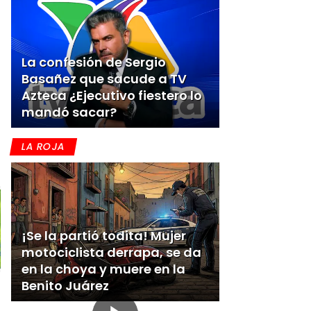
La confesión de Sergio
Basañez que sacude a TV
Azteca ¿Ejecutivo fiestero lo
mandó sacar?
LA ROJA
¡Se la partió todita! Mujer
motociclista derrapa, se da
en la choya y muere en la
Benito Juárez