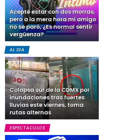
Acepté estar con dos morras,
pero a la mera hora mi amigo
no se paró, ¿Es normal sentir
vergüenza?
AL DIA
Colapsa sur de la CDMX por
inundaciones tras fuertes
lluvias este viernes, toma
rutas alternas
ESPECTACULOS