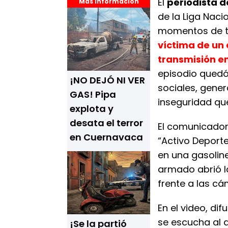
El
periodista 
Más Información
de la Liga Naci
momentos de te
víctima de un
transmisión e
episodio quedó
¡NO DEJÓ NI VER
sociales, gene
GAS! Pipa
inseguridad qu
explota y
desata el terror
El comunicador
en Cuernavaca
“Activo Deporte
en una gasolin
armado abrió l
frente a las cá
En el video, d
se escucha al ag
¡Se la partió