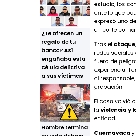
estudio, los c
ante lo que ocu
expresó uno de
un corte comerc
¿Te ofrecen un
regalo de tu
Tras el
ataque
banco? Así
redes sociales
engañaba esta
fuera de pelig
célula delictiva
experiencia. T
a sus víctimas
al responsable
grabación.
El caso volvió 
la
violencia y 
entidad.
Hombre termina
Cuernavaca
y
su vida debajo