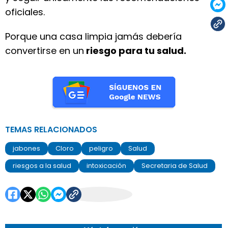
oficiales.
Porque una casa limpia jamás debería
convertirse en un
riesgo para tu salud.
TEMAS RELACIONADOS
jabones
Cloro
peligro
Salud
riesgos a la salud
intoxicación
Secretaria de Salud