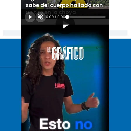
sabe del cuerpo hallado con
un tiro en la choya
0:00
/
0:00
[Publicidad]
El Universal
Vive USA
Clase
De 10 sports