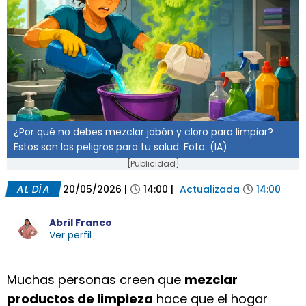
¿Por qué no debes mezclar jabón y cloro para limpiar?
Estos son los peligros para tu salud. Foto: (IA)
[Publicidad]
AL DÍA
20/05/2026
|
14:00
|
Actualizada
14:00
Abril Franco
Ver perfil
Muchas personas creen que
mezclar
productos de limpieza
hace que el hogar