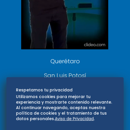
DeDinero
Confabulario
Aviso Oportuno
Consultas
Querétaro
San Luis Potosí
Edomex
Respetamos tu privacidad
Utilizamos cookies para mejorar tu
experiencia y mostrarte contenido relevante.
Consultas
Al continuar navegando, aceptas nuestra
política de cookies y el tratamiento de tus
Hidalgo
datos personales.
Aviso de Privacidad
.