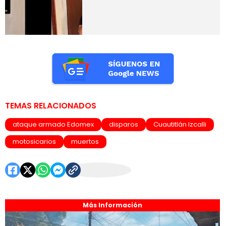
TEMAS RELACIONADOS
ataque armado Edomex
disparos
Cuautitlán Izcalli
motosicarios
muertos
Más Información