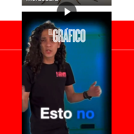
El Universal
Vive USA
Clase
De 10 sports
DeDinero