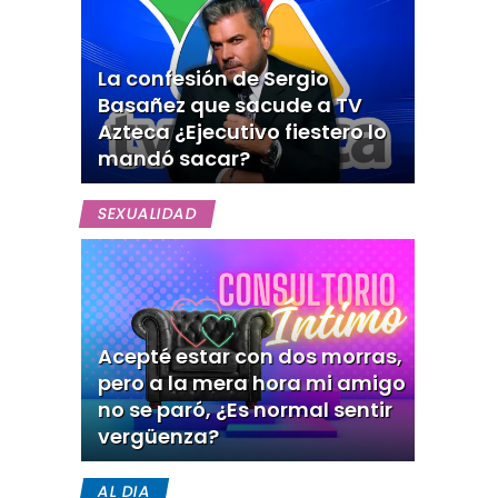
La confesión de Sergio
Basañez que sacude a TV
Azteca ¿Ejecutivo fiestero lo
mandó sacar?
SEXUALIDAD
Acepté estar con dos morras,
pero a la mera hora mi amigo
no se paró, ¿Es normal sentir
vergüenza?
AL DIA