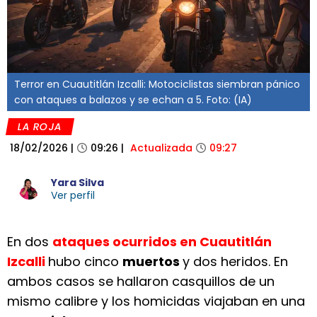
Terror en Cuautitlán Izcalli: Motociclistas siembran pánico
con ataques a balazos y se echan a 5. Foto: (IA)
LA ROJA
18/02/2026
|
09:26
|
Actualizada
09:27
Yara Silva
Ver perfil
En dos
ataques ocurridos en Cuautitlán
Izcalli
hubo cinco
muertos
y dos heridos. En
ambos casos se hallaron casquillos de un
mismo calibre y los homicidas viajaban en una