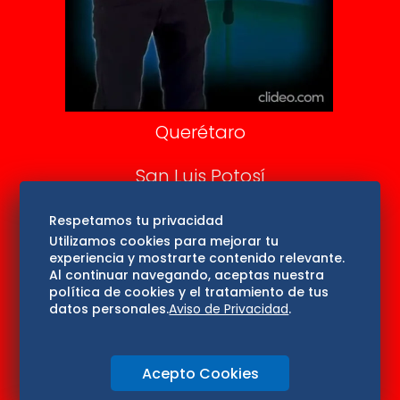
Confabulario
Aviso Oportuno
Consultas
Querétaro
San Luis Potosí
Edomex
Respetamos tu privacidad
Utilizamos cookies para mejorar tu
experiencia y mostrarte contenido relevante.
Consultas
Al continuar navegando, aceptas nuestra
política de cookies y el tratamiento de tus
Hidalgo
datos personales.
Aviso de Privacidad
.
Oaxaca
Acepto Cookies
Aviso de privacidad
Directorio