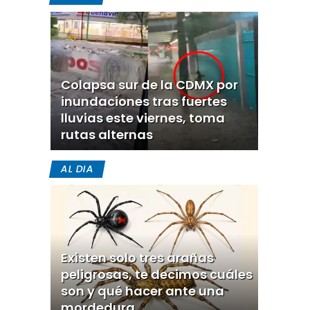
Colapsa sur de la CDMX por
inundaciones tras fuertes
lluvias este viernes, toma
rutas alternas
AL DIA
Existen solo tres arañas
peligrosas, te decimos cuáles
son y qué hacer ante una
mordedura