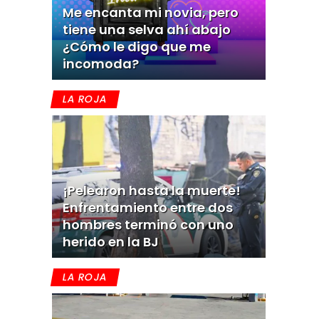
Me encanta mi novia, pero
tiene una selva ahí abajo
¿Cómo le digo que me
incomoda?
LA ROJA
¡Pelearon hasta la muerte!
Enfrentamiento entre dos
hombres terminó con uno
herido en la BJ
LA ROJA