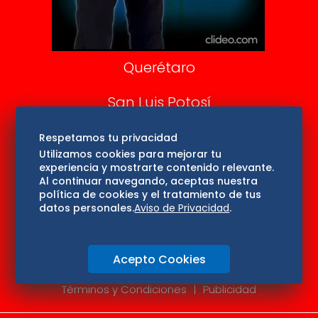
Consultas
Querétaro
San Luis Potosí
Edomex
Respetamos tu privacidad
Utilizamos cookies para mejorar tu
experiencia y mostrarte contenido relevante.
Consultas
Al continuar navegando, aceptas nuestra
política de cookies y el tratamiento de tus
Hidalgo
datos personales.
Aviso de Privacidad
.
Oaxaca
Acepto Cookies
Aviso de privacidad
Directorio
Términos y Condiciones
Publicidad