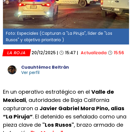
Foto: Especiales (Capturan a "La Piruja", líder de "Los
Rusos" y objetivo prioritario )
LA ROJA
20/12/2025
|
15:47
|
Actualizada
15:56
Cuauhtémoc Beltrán
Ver perfil
En un operativo estratégico en el
Valle de
Mexicali
, autoridades de Baja California
capturaron a
Javier Gabriel Mora Pino, alias
“La Piruja”
. El detenido es señalado como una
pieza clave de
"Los Rusos"
, brazo armado de