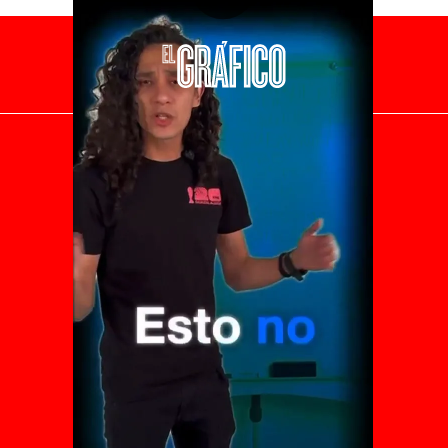
El Universal
Vive USA
Clase
De 10 sports
DeDinero
Confabulario
Aviso Oportuno