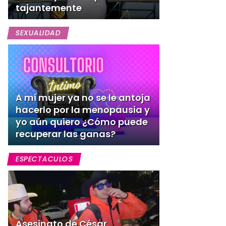
tajantemente
SEXUALIDAD
A mi mujer ya no se le antoja
hacerlo por la menopausia y
yo aún quiero ¿Cómo puede
recuperar las ganas?
ESPECTACULOS
Asesinato de César