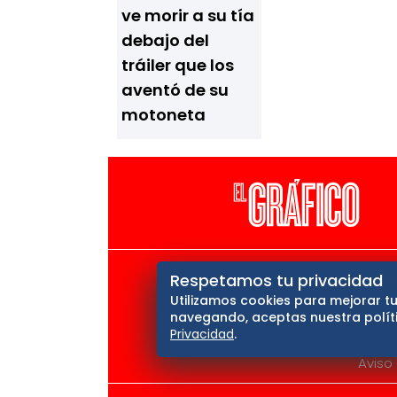
ve morir a su tía
debajo del
tráiler que los
aventó de su
motoneta
El Universal
Vive USA
Cl
Respetamos tu privacidad
Utilizamos cookies para mejorar tu
Querétaro
navegando, aceptas nuestra políti
Privacidad
.
Aviso