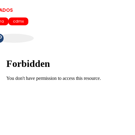
NADOS
ra
cdmx