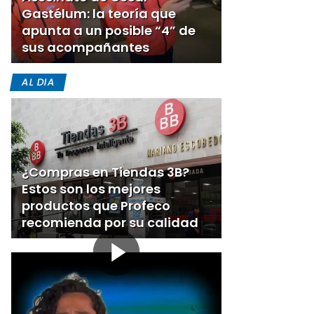
Gastélum: la teoría que
apunta a un posible “4” de
sus acompañantes
AL DIA
¿Compras en Tiendas 3B?
Estos son los mejores
productos que Profeco
recomienda por su calidad