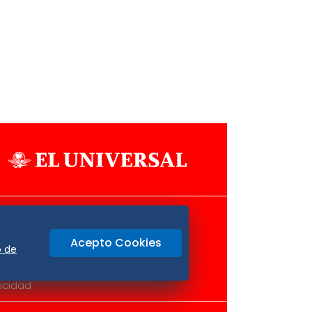
Aviso Oportuno
Consultas
Acepto Cookies
o
Oaxaca
o de
icidad