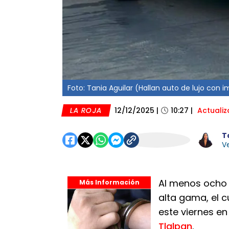
Foto: Tania Aguilar (Hallan auto de lujo con 
LA ROJA
12/12/2025
|
10:27
|
Actuali
T
Ve
Al menos ocho 
Más Información
alta gama, el 
este viernes en
Tlalpan
.