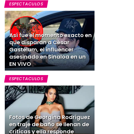
ESPECTACULOS
Así fue el momento exacto en
que disparan a César
Gastélum, el influencer
asesinado en Sinaloa en un
EN VIVO
ESPECTACULOS
Fotos de Georgina Rodríguez
en traje de baño se llenan de
críticas y ella responde