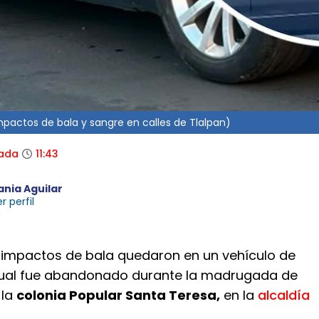
impactos de bala y sangre en calles de Tlalpan)
zada
11:43
ania Aguilar
r perfil
impactos de bala quedaron en un vehículo de
cual fue abandonado durante la madrugada de
 la
colonia Popular Santa Teresa,
en la
alcaldía