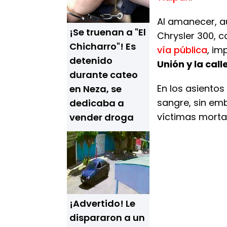
Al amanecer, a
¡Se truenan a "El
Chrysler 300, c
Chicharro"! Es
vía pública
, i
detenido
Unión y la cal
durante cateo
En los asiento
en Neza, se
sangre, sin em
dedicaba a
víctimas morta
vender droga
¡Advertido! Le
dispararon a un