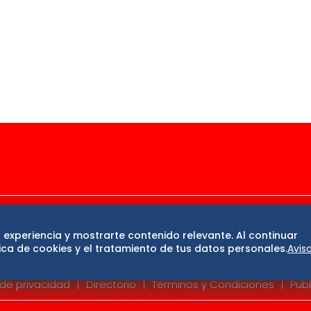
ase
De 10 sports
DeDinero
Confabulario
 experiencia y mostrarte contenido relevante. Al continuar
San Luis Potosí
Edomex
Consultas
Hidalg
ca de cookies y el tratamiento de tus datos personales.
Avis
 de privacidad
Directorio
Términos y Condiciones
Publ