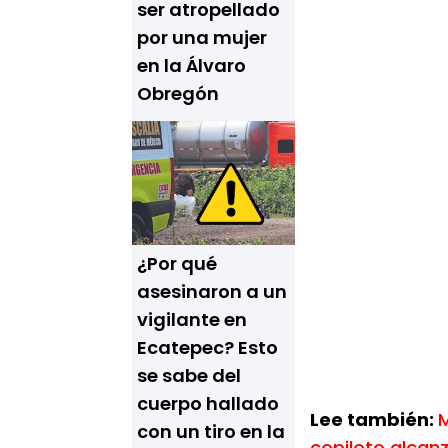
ser atropellado
por una mujer
en la Álvaro
Obregón
¿Por qué
asesinaron a un
vigilante en
Ecatepec? Esto
se sabe del
cuerpo hallado
Lee también:
M
con un tiro en la
copiloto alcan