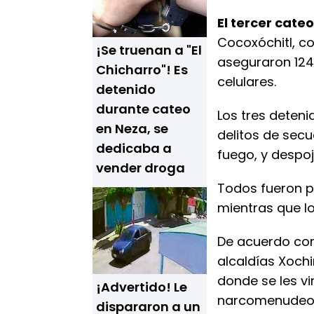
El tercer cate
Cocoxóchitl, co
¡Se truenan a "El
aseguraron 124
Chicharro"! Es
celulares.
detenido
durante cateo
Los tres deten
en Neza, se
delitos de secu
dedicaba a
fuego, y despoj
vender droga
Todos fueron p
mientras que l
De acuerdo con 
alcaldías Xochi
donde se les v
¡Advertido! Le
narcomenudeo, 
dispararon a un