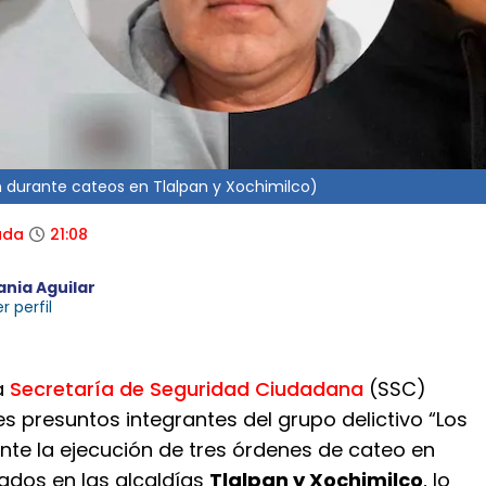
en durante cateos en Tlalpan y Xochimilco)
ada
21:08
ania Aguilar
r perfil
a
Secretaría de Seguridad Ciudadana
(SSC)
es presuntos integrantes del grupo delictivo “Los
nte la ejecución de tres órdenes de cateo en
ados en las alcaldías
Tlalpan y Xochimilco
, lo