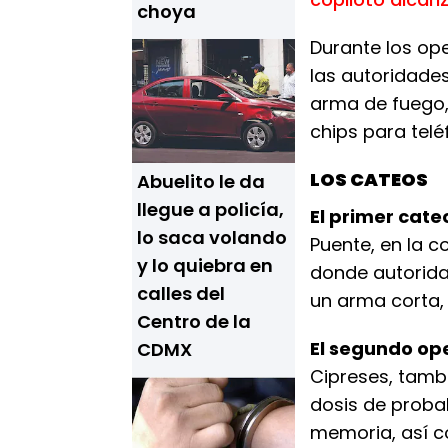
choya
Durante los op
las autoridade
arma de fuego,
chips para telé
LOS CATEOS
Abuelito le da
llegue a policía,
El primer cate
lo saca volando
Puente, en la c
y lo quiebra en
donde autorida
calles del
un arma corta, 
Centro de la
El segundo op
CDMX
Cipreses, tamb
dosis de probab
memoria, así c