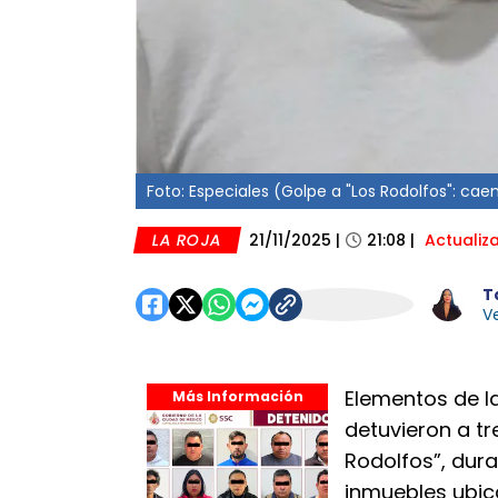
Foto: Especiales (Golpe a "Los Rodolfos": ca
LA ROJA
21/11/2025
|
21:08
|
Actualiz
T
Ve
Elementos de l
Más Información
detuvieron a tr
Rodolfos”, dura
inmuebles ubic