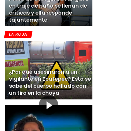
en traje de baño se llenan de
críticas y ella responde
tajantemente
LA ROJA
¿Por qué asesinaron a un
vigilante en Ecatepec? Esto se
sabe del cuerpo hallado con
un tiro en la choya