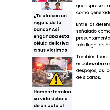
que representa
como generadora
¿Te ofrecen un
regalo de tu
Entre los dete
banco? Así
señalado como 
engañaba esta
presuntamente
célula delictiva
tala ilegal de 
a sus víctimas
También fuero
encabezaba a u
despojos, así
de sicarios.
Hombre termina
su vida debajo
de un auto al