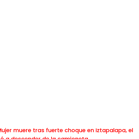
ujer muere tras fuerte choque en Iztapalapa, el
zó a descender de la camioneta