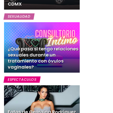
CDMX
SEXUALIDAD
¿Qué pasa si tengo relaciones
sexuales durante un
tratamiento con óvulos
vaginales?
ESPECTACULOS
Fotos de Georgina Rodríguez