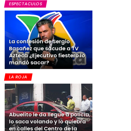
ESPECTACULOS
La confesión de Sergio
Basañez que sacude a TV
Azteca ¿Ejecutivo fiestero lo
mandó sacar?
LA ROJA
Abuelito le da llegue a policía,
lo saca volando y lo quiebra
en calles del Centro de la