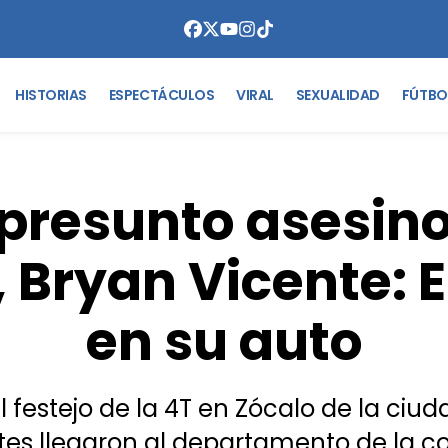
HISTORIAS
ESPECTÁCULOS
VIRAL
SEXUALIDAD
FÚTBO
presunto asesino
 Bryan Vicente: E
en su auto
 festejo de la 4T en Zócalo de la ciud
s llegaron al departamento de la co