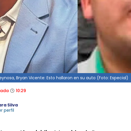
ynosa, Bryan Vicente: Esto hallaron en su auto (Foto: Especial)
zada
10:29
ara Silva
r perfil