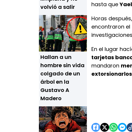
hasta que
Yael
volvió a salir
Horas después, 
encontraron el
investigacione
En el lugar hací
Hallan a un
tarjetas banc
hombre sin vida
mandaron
men
colgado de un
extorsionarlos
árbol en la
Gustavo A
Madero