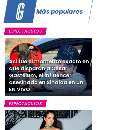
Más populares
ESPECTACULOS
Así fue el momento exacto en
que disparan a César
Gastélum, el influencer
asesinado en Sinaloa en un
EN VIVO
ESPECTACULOS