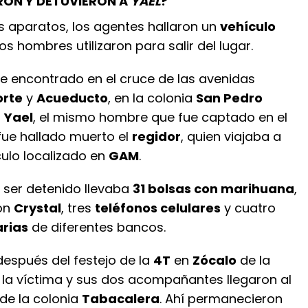
ON Y DETUVIERON A
YAEL
?
s aparatos, los agentes hallaron un
vehículo
os hombres utilizaron para salir del lugar.
e encontrado en el cruce de las avenidas
orte
y
Acueducto
, en la colonia
San Pedro
a
Yael
, el mismo hombre que fue captado en el
fue hallado muerto el
regidor
, quien viajaba a
culo localizado en
GAM
.
ser detenido llevaba
31 bolsas con marihuana
,
on
Crystal
, tres
teléfonos celulares
y cuatro
arias
de diferentes bancos.
después del festejo de la
4T
en
Zócalo
de la
la víctima y sus dos acompañantes llegaron al
de la colonia
Tabacalera
. Ahí permanecieron