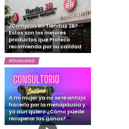
¿Compras en Tiendas 3B?
Estos son los mejores
productos que Profeco
recomienda por su calidad
SEXUALIDAD
A mi mujer ya no se le antoja
hacerlo por la menopausia y
yo aún quiero ¿Cómo puede
recuperar las ganas?