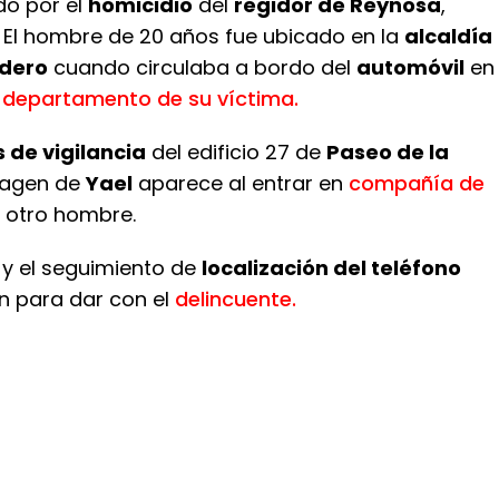
do por el
homicidio
del
regidor de Reynosa
,
. El hombre de 20 años fue ubicado en la
alcaldía
adero
cuando circulaba a bordo del
automóvil
en
l
departamento de su víctima.
de vigilancia
del edificio 27 de
Paseo de la
imagen de
Yael
aparece al entrar en
compañía de
 otro hombre.
y el seguimiento de
localización del teléfono
on para dar con el
delincuente.