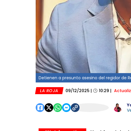
Detienen a presunto asesino del regidor de Re
LA ROJA
09/12/2025
|
10:29
|
Actuali
Y
Ve