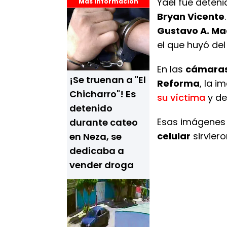
Yael fue deteni
Más Información
Bryan Vicente
Gustavo A. M
el que huyó de
En las
cámaras 
¡Se truenan a "El
Reforma
, la 
Chicharro"! Es
su víctima
y de
detenido
Esas imágenes 
durante cateo
celular
sirvier
en Neza, se
dedicaba a
vender droga