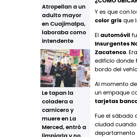
¿CÓMO UBICAR
Atropellan a un
Y es que con lo
adulto mayor
color gris
que l
en Cuajimalpa,
laboraba como
El
automóvil
fu
intendente
Insurgentes N
Zacatenco
. Er
edificio donde 
bordo del vehí
Al momento de 
un empaque c
Le tapan la
tarjetas banc
coladera a
carnicero y
Fue el sábado 
muere en La
ciudad cuando 
Merced, entró a
departamento 
limpiarla y no