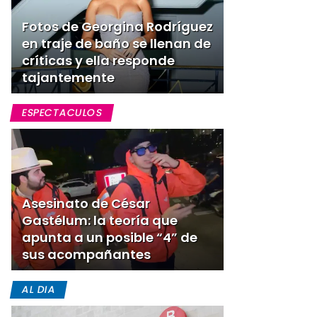
Fotos de Georgina Rodríguez
en traje de baño se llenan de
críticas y ella responde
tajantemente
ESPECTACULOS
Asesinato de César
Gastélum: la teoría que
apunta a un posible “4” de
sus acompañantes
AL DIA