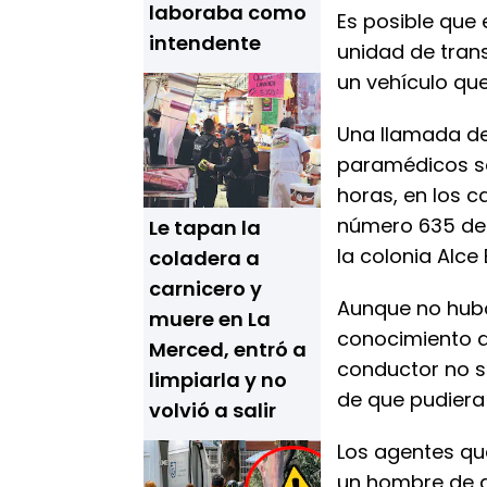
laboraba como
Es posible que
intendente
unidad de trans
un vehículo que
Una llamada de 
paramédicos so
horas, en los ca
número 635 del
Le tapan la
la colonia Alce
coladera a
carnicero y
Aunque no hubo
muere en La
conocimiento d
Merced, entró a
conductor no se
limpiarla y no
de que pudiera 
volvió a salir
Los agentes qu
un hombre de 