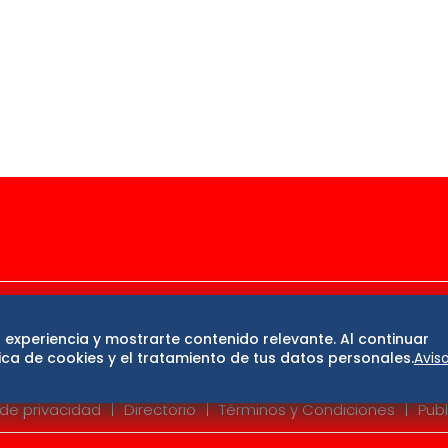
ase
De 10 sports
DeDinero
Confabulario
 experiencia y mostrarte contenido relevante. Al continuar
San Luis Potosí
Edomex
Consultas
Hidalg
ca de cookies y el tratamiento de tus datos personales.
Avis
 de privacidad
Directorio
Términos y Condiciones
Publ