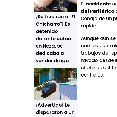
El
accidente
oc
del Periférico
q
¡Se truenan a "El
Debajo de un pu
Chicharro"! Es
rápida.
detenido
Aunque aún se 
durante cateo
carriles centra
en Neza, se
trabajos de re
dedicaba a
rayado desde i
vender droga
choferes del tr
centrales.
¡Advertido! Le
dispararon a un