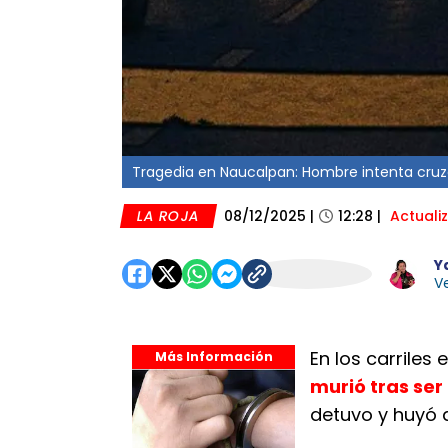
Tragedia en Naucalpan: Hombre intenta cruzar 
LA ROJA
08/12/2025
|
12:28
|
Actuali
Y
Ve
En los carriles
Más Información
murió tras ser
detuvo y huyó d