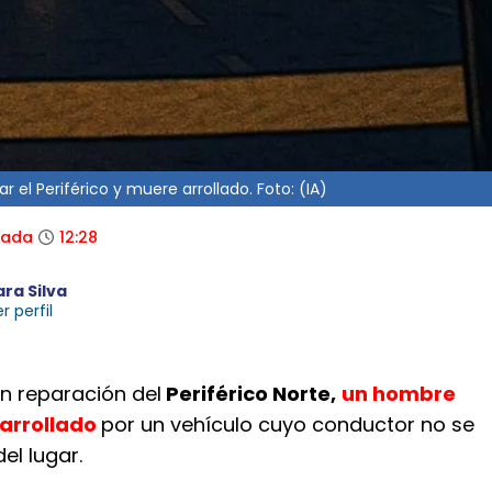
el Periférico y muere arrollado. Foto: (IA)
zada
12:28
ara Silva
r perfil
 en reparación del
Periférico Norte,
un hombre
 arrollado
por un vehículo cuyo conductor no se
el lugar.