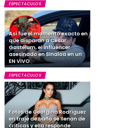
ESPECTACULOS
Así fue el momento exacto en
que disparan a César
Gastélum, el influencer
asesinado en Sinaloa en un
EN VIVO
ESPECTACULOS
Fotos de Georgina Rodríguez
en traje de baño se llenan de
críticas y ella responde