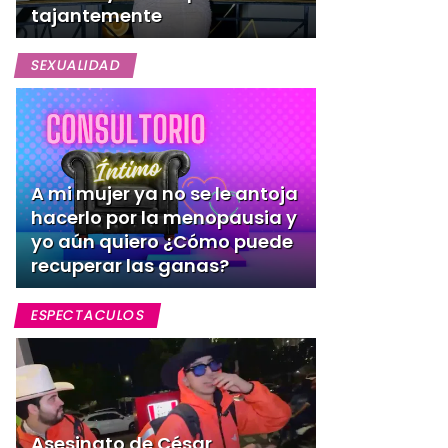
tajantemente
SEXUALIDAD
A mi mujer ya no se le antoja
hacerlo por la menopausia y
yo aún quiero ¿Cómo puede
recuperar las ganas?
ESPECTACULOS
Asesinato de César