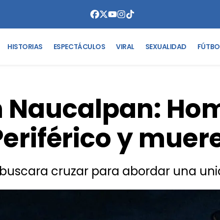
HISTORIAS
ESPECTÁCULOS
VIRAL
SEXUALIDAD
FÚTBO
n Naucalpan: Hom
Periférico y muer
 buscara cruzar para abordar una uni