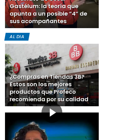
Gastélum: la teoría que
apunta a un posible “4” de
sus acompañantes
AL DIA
¿Compras en Tiendas 3B?
Estos son los mejores
productos que Profeco
recomienda por su calidad