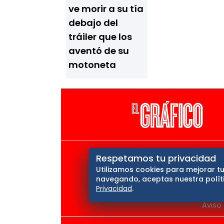
ve morir a su tía
debajo del
tráiler que los
aventó de su
motoneta
El Universal
Vive USA
Cl
Respetamos tu privacidad
Utilizamos cookies para mejorar tu
Querétaro
navegando, aceptas nuestra políti
Privacidad
.
Aviso