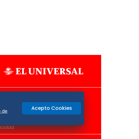
Aviso Oportuno
Consultas
Acepto Cookies
o
Oaxaca
o de
icidad