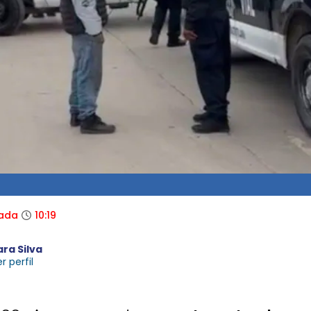
zada
10:19
ara Silva
r perfil