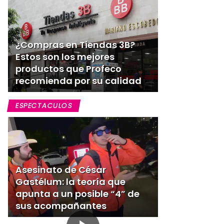
¿Compras en Tiendas 3B?
Estos son los mejores
productos que Profeco
recomienda por su calidad
ESPECTACULOS
Asesinato de César
Gastélum: la teoría que
apunta a un posible “4” de
sus acompañantes