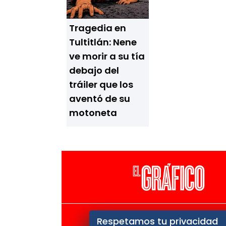
Tragedia en
Tultitlán: Nene
ve morir a su tía
debajo del
tráiler que los
aventó de su
motoneta
El Universal
Vive USA
Cl
Respetamos tu privacidad