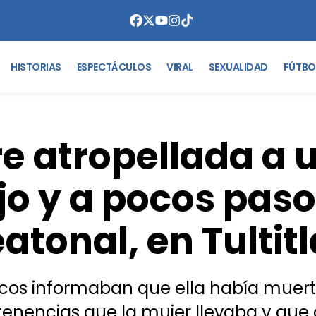
HISTORIAS
ESPECTÁCULOS
VIRAL
SEXUALIDAD
FÚTBO
e atropellada a 
jo y a pocos pas
atonal, en Tultit
cos informaban que ella había muerto
enencias que la mujer llevaba y que a