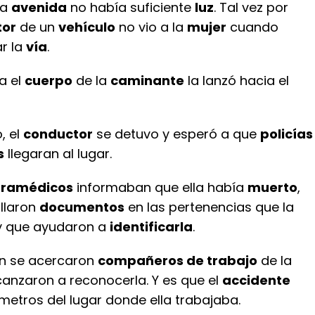
la
avenida
no había suficiente
luz
. Tal vez por
tor
de un
vehículo
no vio a la
mujer
cuando
ar la
vía
.
a el
cuerpo
de la
caminante
la lanzó hacia el
, el
conductor
se detuvo y esperó a que
policías
s
llegaran al lugar.
ramédicos
informaban que ella había
muerto
,
llaron
documentos
en las pertenencias que la
y que ayudaron a
identificarla
.
én se acercaron
compañeros de trabajo
de la
anzaron a reconocerla. Y es que el
accidente
metros del lugar donde ella trabajaba.