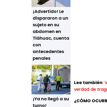
¡Advertido! Le
dispararon a un
sujeto en su
abdomen en
Tláhuac, cuenta
con
antecedentes
penales
Lee también
:
V
verdad de trag
¡Ya no llegó a su
¿CÓMO OCURRI
turno!