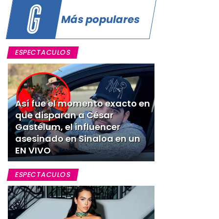
Más populares
ESPECTACULOS
Así fue el momento exacto en
que disparan a César
Gastélum, el influencer
asesinado en Sinaloa en un
EN VIVO
ESPECTACULOS