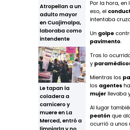
Por la hora, en 
Atropellan a un
eso, el
conduc
adulto mayor
intentaba cruz
en Cuajimalpa,
laboraba como
Un
golpe
contr
intendente
pavimento
.
Tras lo ocurrido
y
paramédico
Mientras los
pa
los
agentes
ha
Le tapan la
mujer
llevaba 
coladera a
carnicero y
Al lugar tambi
muere en La
peatón
que alc
Merced, entró a
ocurrió a unos 
limpiarla y no