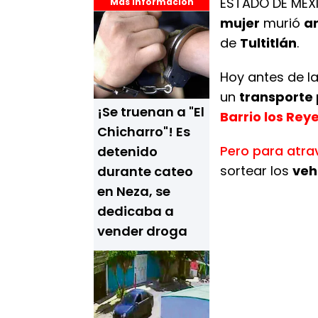
ESTADO DE MÉX
Más Información
mujer
murió
ar
de
Tultitlán
.
Hoy antes de l
un
transporte 
¡Se truenan a "El
Barrio los Rey
Chicharro"! Es
Pero para atra
detenido
sortear los
veh
durante cateo
en Neza, se
dedicaba a
vender droga