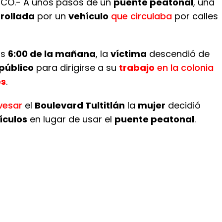
ICO.- A unos pasos de un
puente peatonal
, una
rollada
por un
vehículo
que circulaba
por calles
as
6:00 de la mañana
, la
víctima
descendió de
público
para dirigirse a su
trabajo
en la colonia
es
.
vesar
el
Boulevard Tultitlán
la
mujer
decidió
ículos
en lugar de usar el
puente peatonal
.