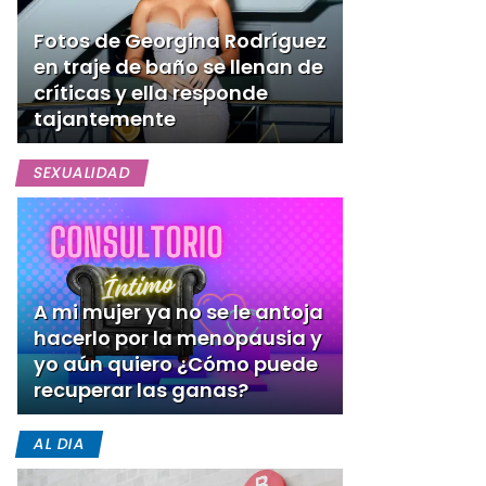
Fotos de Georgina Rodríguez
en traje de baño se llenan de
críticas y ella responde
tajantemente
SEXUALIDAD
A mi mujer ya no se le antoja
hacerlo por la menopausia y
yo aún quiero ¿Cómo puede
recuperar las ganas?
AL DIA