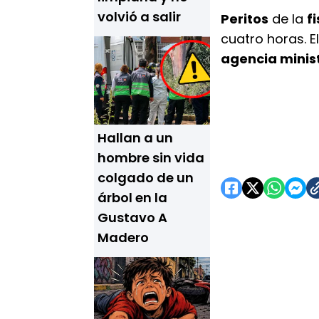
volvió a salir
Peritos
de la
f
cuatro horas. E
agencia minist
Hallan a un
hombre sin vida
colgado de un
árbol en la
Gustavo A
Madero