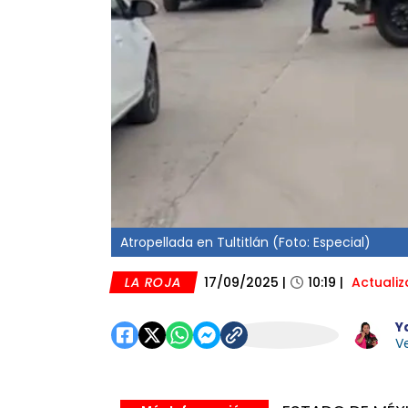
Atropellada en Tultitlán (Foto: Especial)
LA ROJA
17/09/2025
|
10:19
|
Actuali
Y
Ve