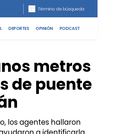
L
DEPORTES
OPINIÓN
PODCAST
unos metros
os de puente
lán
, los agentes hallaron
yudaron a identificarla