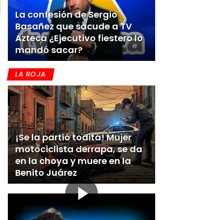
La confesión de Sergio
Basañez que sacude a TV
Azteca ¿Ejecutivo fiestero lo
mandó sacar?
LA ROJA
¡Se la partió todita! Mujer
motociclista derrapa, se da
en la choya y muere en la
Benito Juárez