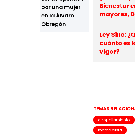
Bienestar e
por una mujer
mayores, D
en la Álvaro
Obregón
Ley Silla: ¿
cuánto es l
vigor?
TEMAS RELACIO
atropellamiento
motociclista