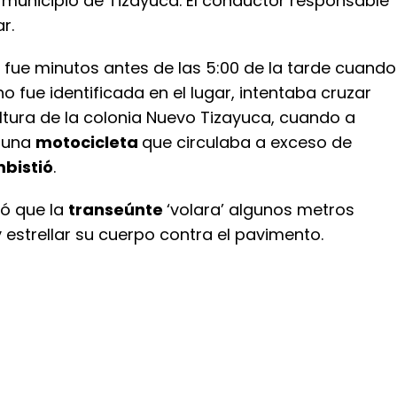
l municipio de Tizayuca. El conductor responsable
r.
 fue minutos antes de las 5:00 de la tarde cuando
no fue identificada en el lugar, intentaba cruzar
altura de la colonia Nuevo Tizayuca, cuando a
 una
motocicleta
que circulaba a exceso de
bistió
.
có que la
transeúnte
‘volara’ algunos metros
 estrellar su cuerpo contra el pavimento.