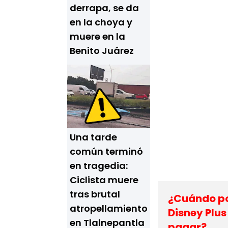
derrapa, se da
en la choya y
muere en la
Benito Juárez
Una tarde
común terminó
en tragedia:
Ciclista muere
tras brutal
¿Cuándo pod
atropellamiento
Disney Plus
en Tlalnepantla
pagar?