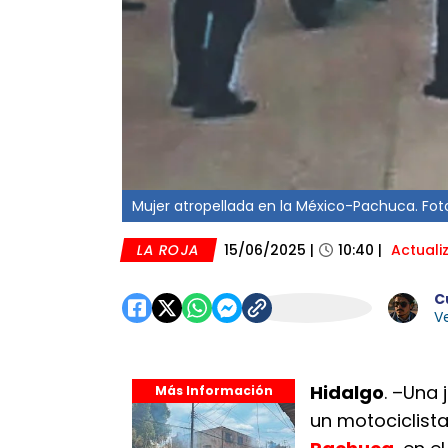
Mujer atropellada en la México-Pachuca. Foto
LA ROJA
15/06/2025
|
10:40
|
Actuali
C
Ve
Hidalgo
. –Una 
Más Información
un motociclista