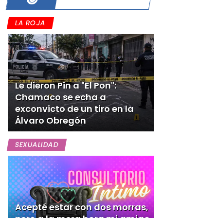
LA ROJA
Le dieron Pin a "El Pon":
Chamaco se echa a
exconvicto de un tiro en la
Álvaro Obregón
SEXUALIDAD
Acepté estar con dos morras,