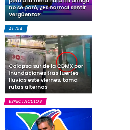
pero a la mera hora mi amigo
no se paró, ¿Es normal sentir
vergüenza?
AL DIA
Colapsa sur de la CDMX por
inundaciones tras fuertes
lluvias este viernes, toma
rutas alternas
ESPECTACULOS