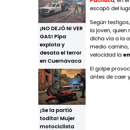
Pachuca
, en e
escapó del luga
Según testigos,
¡NO DEJÓ NI VER
la joven, quien 
GAS! Pipa
dicha vía a la 
explota y
medio camino,
desata el terror
velocidad la
em
en Cuernavaca
El golpe provo
antes de caer y
¡Se la partió
todita! Mujer
motociclista