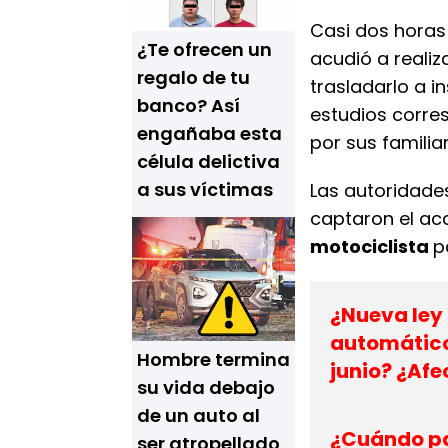
Casi dos horas 
¿Te ofrecen un
acudió a realiz
regalo de tu
trasladarlo a i
banco? Así
estudios corre
engañaba esta
por sus familia
célula delictiva
a sus víctimas
Las autoridades
captaron el acc
motociclista
p
¿Nueva ley
automático
Hombre termina
junio? ¿Afe
su vida debajo
de un auto al
¿Cuándo pa
ser atropellado