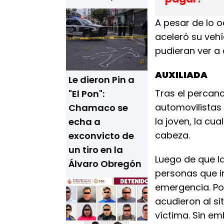
A pesar de lo o
aceleró su vehí
pudieran ver a 
AUXILIADA
Le dieron Pin a
Tras el percan
"El Pon":
automovilistas
Chamaco se
la joven, la cu
echa a
cabeza.
exconvicto de
un tiro en la
Luego de que l
Álvaro Obregón
personas que i
emergencia. Po
acudieron al sit
víctima. Sin e