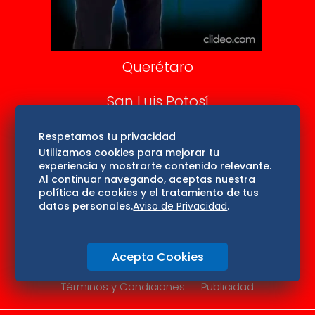
Consultas
Querétaro
San Luis Potosí
Edomex
Respetamos tu privacidad
Utilizamos cookies para mejorar tu
experiencia y mostrarte contenido relevante.
Consultas
Al continuar navegando, aceptas nuestra
política de cookies y el tratamiento de tus
Hidalgo
datos personales.
Aviso de Privacidad
.
Oaxaca
Acepto Cookies
Aviso de privacidad
Directorio
Términos y Condiciones
Publicidad