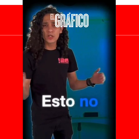
El Universal
Vive USA
Clase
De 10 sports
DeDinero
Confabulario
Aviso Oportuno