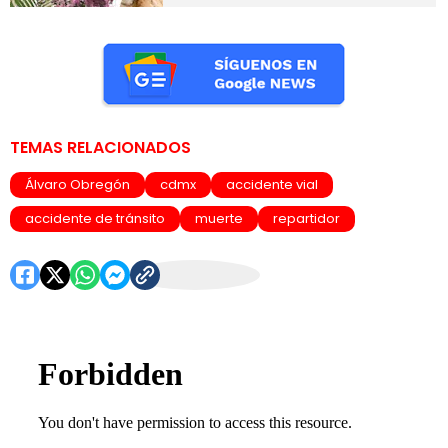
TEMAS RELACIONADOS
Álvaro Obregón
cdmx
accidente vial
accidente de tránsito
muerte
repartidor