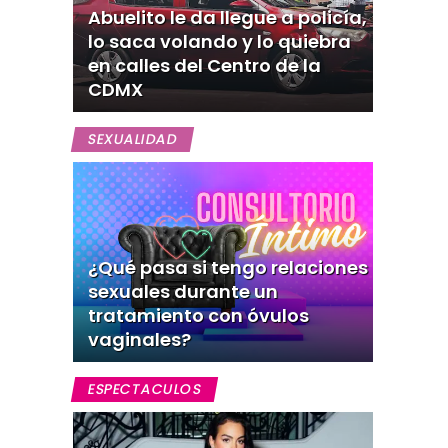
Abuelito le da llegue a policía,
lo saca volando y lo quiebra
en calles del Centro de la
CDMX
SEXUALIDAD
¿Qué pasa si tengo relaciones
sexuales durante un
tratamiento con óvulos
vaginales?
ESPECTACULOS