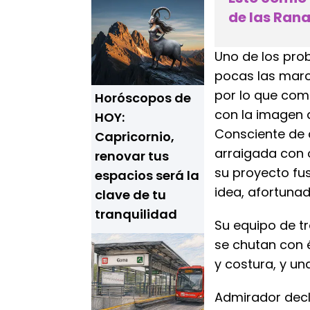
de las Rana
Uno de los pro
pocas las marc
por lo que com
Horóscopos de
con la imagen d
HOY:
Consciente de q
Capricornio,
arraigada con 
renovar tus
su proyecto fus
espacios será la
idea, afortuna
clave de tu
tranquilidad
Su equipo de t
se chutan con él
y costura, y un
Admirador decl