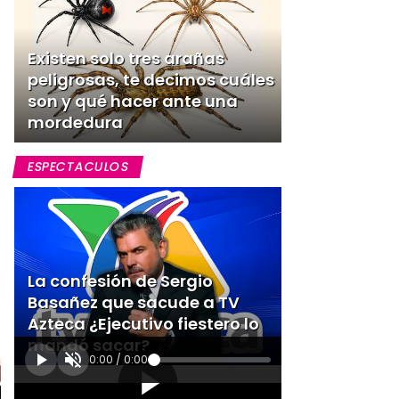
Existen solo tres arañas
peligrosas, te decimos cuáles
son y qué hacer ante una
mordedura
ESPECTACULOS
La confesión de Sergio
Basañez que sacude a TV
Azteca ¿Ejecutivo fiestero lo
mandó sacar?
0:00
/
0:00