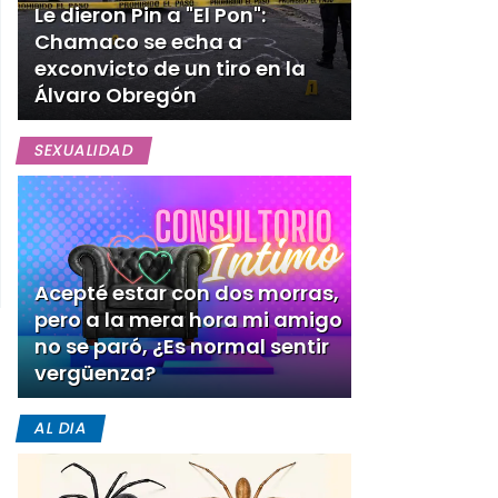
Le dieron Pin a "El Pon":
Chamaco se echa a
exconvicto de un tiro en la
Álvaro Obregón
SEXUALIDAD
Acepté estar con dos morras,
pero a la mera hora mi amigo
no se paró, ¿Es normal sentir
vergüenza?
AL DIA