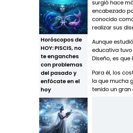
surgió hace má
encabezado por
conocido como “
realizar sus dis
Horóscopos de
Aunque estudió
HOY: PISCIS, no
educativa tuvo 
te enganches
Diseño, es que 
con problemas
Para él, los co
del pasado y
la que mucha ge
enfócate en el
tenido un gran 
hoy