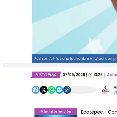
Fashion Art fusiona lucha libre y futbol con pl
HISTORIAS
07/06/2026
|
13:28
|
Actu
M
Ve
Ecatepec.– Con 
Más Información