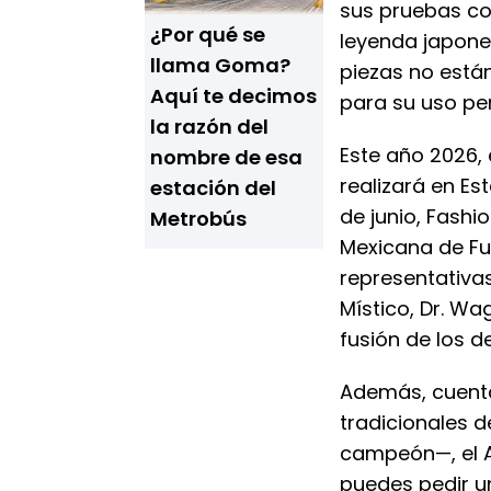
sus pruebas co
¿Por qué se
leyenda japone
llama Goma?
piezas no está
Aquí te decimos
para su uso pe
la razón del
Este año 2026, 
nombre de esa
realizará en Es
estación del
de junio, Fashi
Metrobús
Mexicana de F
representativas
Místico, Dr. Wag
fusión de los 
Además, cuenta
tradicionales 
campeón—, el A
puedes pedir un