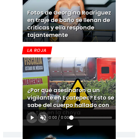
Fotos de Georgina Rodríguez
en traje de baño se llenan de
críticas y ella responde
tajantemente
LA ROJA
¿Por qué asesinaron a un
vigilante en Ecatepec? Esto se
sabe del cuerpo hallado con
un tiro en la choya
0:00
/
0:00
[Publicidad]