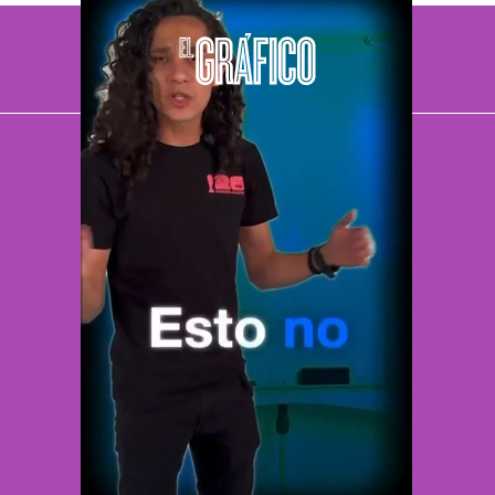
El Universal
Vive USA
Clase
De 10 sports
DeDinero
Confabulario
Aviso Oportuno