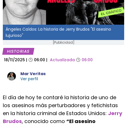
Ángeles Caídos: La historia de Jerry Brudos "El asesino
lujurioso"
[Publicidad]
HISTORIAS
18/11/2025
|
06:00
|
Actualizada
06:00
Mar Veritas
Ver perfil
El día de hoy te contaré la historia de uno de
los asesinos más perturbadores y fetichistas
en la historia criminal de Estados Unidos:
Jerry
Brudos
, conocido como
“El asesino