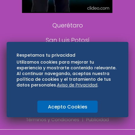
Consultas
Querétaro
San Luis Potosí
Edomex
Respetamos tu privacidad
Utilizamos cookies para mejorar tu
experiencia y mostrarte contenido relevante.
Consultas
Al continuar navegando, aceptas nuestra
política de cookies y el tratamiento de tus
Hidalgo
datos personales.
Aviso de Privacidad
.
Oaxaca
Acepto Cookies
Aviso de privacidad
Directorio
Términos y Condiciones
Publicidad