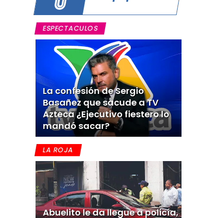
ESPECTACULOS
La confesión de Sergio
Basañez que sacude a TV
Azteca ¿Ejecutivo fiestero lo
mandó sacar?
LA ROJA
Abuelito le da llegue a policía,