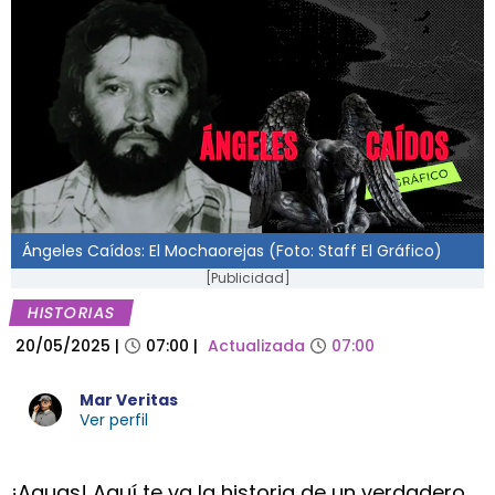
Ángeles Caídos: El Mochaorejas (Foto: Staff El Gráfico)
[Publicidad]
HISTORIAS
20/05/2025
|
07:00
|
Actualizada
07:00
Mar Veritas
Ver perfil
¡Aguas! Aquí te va la historia de un verdadero