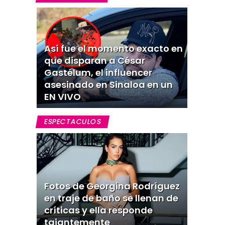
Así fue el momento exacto en
que disparan a César
Gastélum, el influencer
asesinado en Sinaloa en un
EN VIVO
ESPECTACULOS
Fotos de Georgina Rodríguez
en traje de baño se llenan de
críticas y ella responde
tajantemente