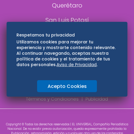
Querétaro
San Luis Potosí
Edomex
Respetamos tu privacidad
Utilizamos cookies para mejorar tu
experiencia y mostrarte contenido relevante.
Consultas
Al continuar navegando, aceptas nuestra
política de cookies y el tratamiento de tus
Hidalgo
datos personales.
Aviso de Privacidad
.
Oaxaca
Acepto Cookies
Aviso de privacidad
Directorio
Términos y Condiciones
Publicidad
Copyright © Todos los derechos reservados | EL UNIVERSAL, Compañía Periodística
Nacional. De no existir previa autorización, queda expresamente prohibida la
Publicación, retransmisión, edición y cualquier otro uso de los contenidos