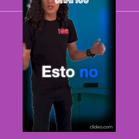
El Universal
Vive USA
Clase
De 10 sports
DeDinero
Confabulario
Aviso Oportuno
Consultas