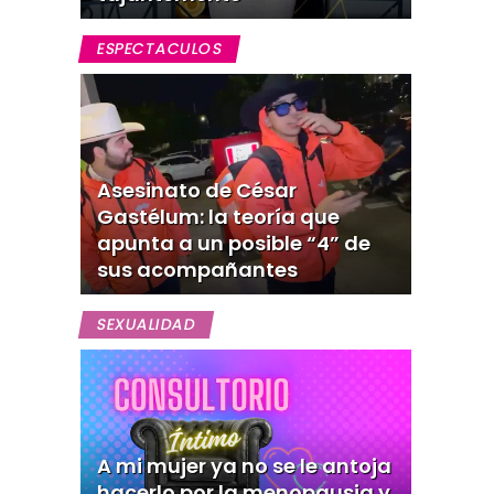
ESPECTACULOS
Asesinato de César
Gastélum: la teoría que
apunta a un posible “4” de
sus acompañantes
SEXUALIDAD
A mi mujer ya no se le antoja
hacerlo por la menopausia y