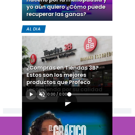
yo aún quiero ¿Cómo puede
recuperar las ganas?
AL DIA
¿Compras en Tiendas 3B?
Estos son los mejores
productos que Profeco
recomienda por su calidad
0:00
/
0:00
[Publicidad]