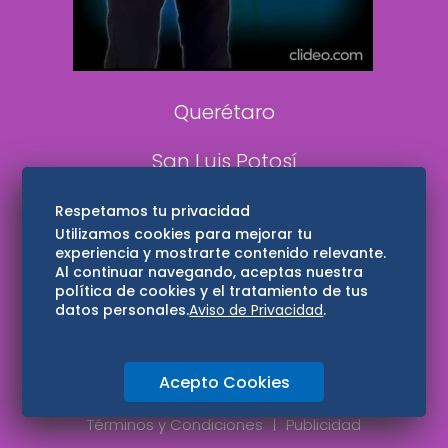
Aviso Oportuno
Consultas
Querétaro
San Luis Potosí
Edomex
Respetamos tu privacidad
Utilizamos cookies para mejorar tu
experiencia y mostrarte contenido relevante.
Consultas
Al continuar navegando, aceptas nuestra
política de cookies y el tratamiento de tus
Hidalgo
datos personales.
Aviso de Privacidad
.
Oaxaca
Acepto Cookies
Aviso de privacidad
Directorio
Términos y Condiciones
Publicidad