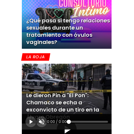
¿Qué pasa si tengo relaciones
sexuales durante un
tratamiento con óvulos
vaginales?
LA ROJA
Le dieron Pin a "El Pon":
Chamaco se echa a
exconvicto de un tiro en la
Álvaro Obregón
0:00
/
0:00