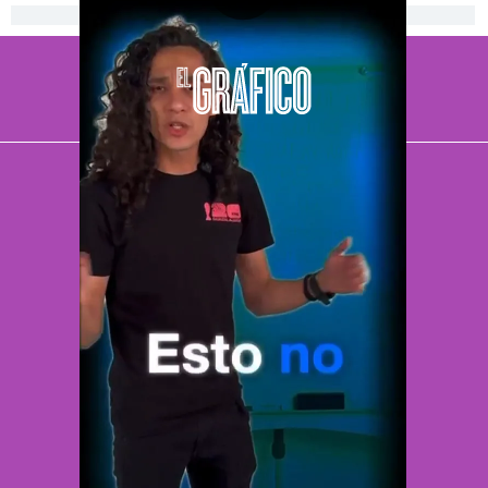
[Publicidad]
El Universal
Vive USA
Clase
De 10 sports
DeDinero
Confabulario