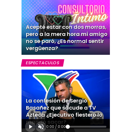
Acepté estar con dos morras,
pero a la mera hora mi amigo
no se paró, ¿Es normal sentir
vergüenza?
ESPECTACULOS
La confesión de Sergio
Basañez que sacude a TV
Azteca ¿Ejecutivo fiestero lo
mandó sacar?
0:00
/
0:00