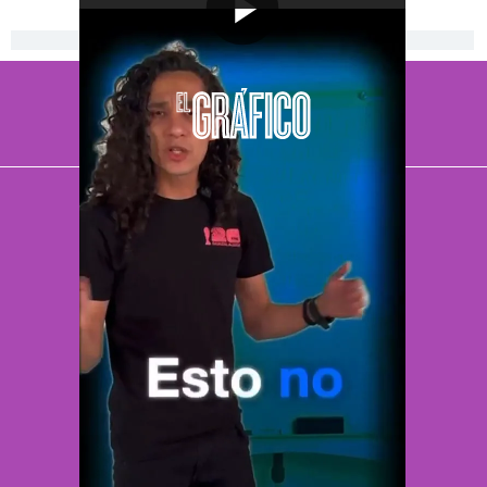
[Publicidad]
El Universal
Vive USA
Clase
De 10 sports
DeDinero
Confabulario