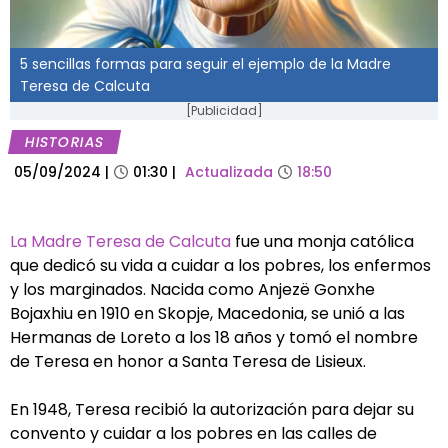
5 sencillas formas para seguir el ejemplo de la Madre
Teresa de Calcuta
[Publicidad]
HISTORIAS
05/09/2024
|
01:30
|
Actualizada
18:50
La Madre Teresa de Calcuta
fue una monja católica
que dedicó su vida a cuidar a los pobres, los enfermos
y los marginados. Nacida como Anjezë Gonxhe
Bojaxhiu en 1910 en Skopje, Macedonia, se unió a las
Hermanas de Loreto a los 18 años y tomó el nombre
de Teresa en honor a Santa Teresa de Lisieux.
En 1948, Teresa recibió la autorización para dejar su
convento y cuidar a los pobres en las calles de