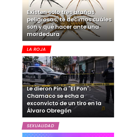
Existen solo tres arañas
peligrosas, te decimos cuáles
son y qué hacer ante una
mordedura
LA ROJA
Le dieron Pin a "El Pon":
Chamaco se echa a
exconvicto de un tiro en la
Álvaro Obregón
SEXUALIDAD