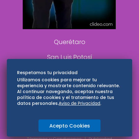
Aviso Oportuno
Consultas
Querétaro
San Luis Potosí
Edomex
Respetamos tu privacidad
Utilizamos cookies para mejorar tu
experiencia y mostrarte contenido relevante.
Consultas
Al continuar navegando, aceptas nuestra
política de cookies y el tratamiento de tus
Hidalgo
datos personales.
Aviso de Privacidad
.
Oaxaca
Acepto Cookies
Aviso de privacidad
Directorio
Términos y Condiciones
Publicidad