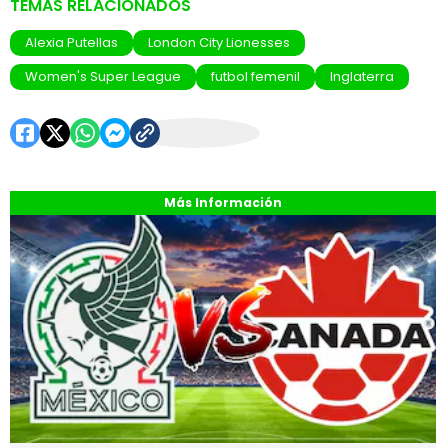
TEMAS RELACIONADOS
Alexia Putellas
London City Lionesses
Women's Super League
futbol femenil
Inglaterra
Más Información