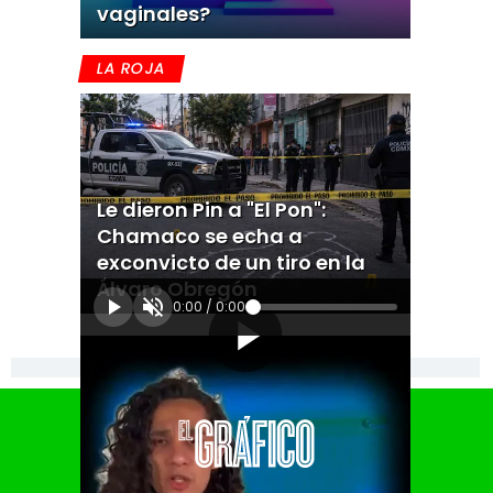
vaginales?
LA ROJA
Le dieron Pin a "El Pon":
Chamaco se echa a
exconvicto de un tiro en la
Álvaro Obregón
0:00
/
0:00
[Publicidad]