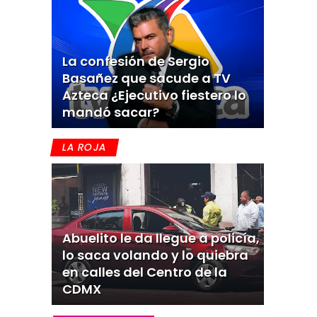
La confesión de Sergio
Basañez que sacude a TV
Azteca ¿Ejecutivo fiestero lo
mandó sacar?
LA ROJA
Abuelito le da llegue a policía,
lo saca volando y lo quiebra
en calles del Centro de la
CDMX