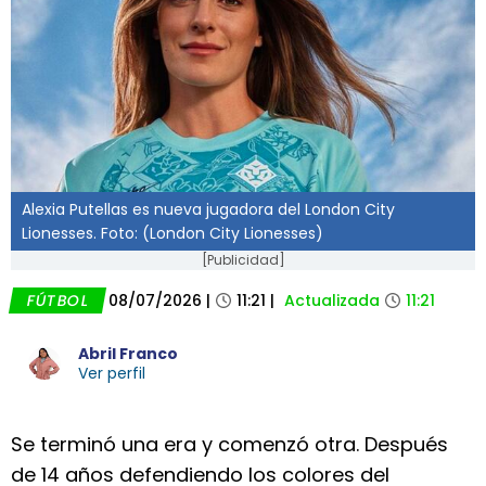
Alexia Putellas es nueva jugadora del London City
Lionesses. Foto: (London City Lionesses)
[Publicidad]
FÚTBOL
08/07/2026
|
11:21
|
Actualizada
11:21
Abril Franco
Ver perfil
Se terminó una era y comenzó otra. Después
de 14 años defendiendo los colores del