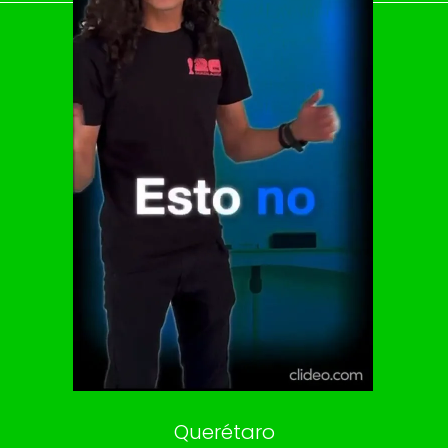
El Universal
Vive USA
Clase
De 10 sports
DeDinero
Confabulario
Aviso Oportuno
Consultas
Querétaro