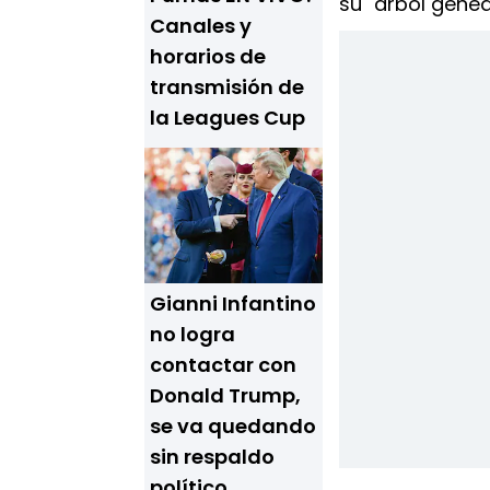
su "árbol genea
Canales y
horarios de
transmisión de
la Leagues Cup
Gianni Infantino
no logra
contactar con
Donald Trump,
se va quedando
sin respaldo
político