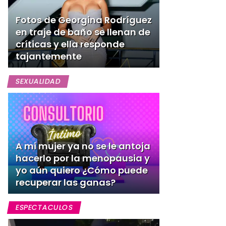
Fotos de Georgina Rodríguez
en traje de baño se llenan de
críticas y ella responde
tajantemente
SEXUALIDAD
A mi mujer ya no se le antoja
hacerlo por la menopausia y
yo aún quiero ¿Cómo puede
recuperar las ganas?
ESPECTACULOS