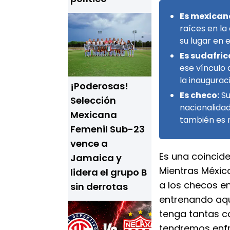
Es mexican
raíces en la
su lugar en 
Es sudafric
ese vínculo 
la inauguraci
¡Poderosas!
Es checo:
Su
Selección
nacionalidad
Mexicana
también es n
Femenil Sub-23
vence a
Es una coincide
Jamaica y
Mientras Méxic
lidera el grupo B
a los checos en
sin derrotas
entrenando aquí
tenga tantas c
tendremos enfr