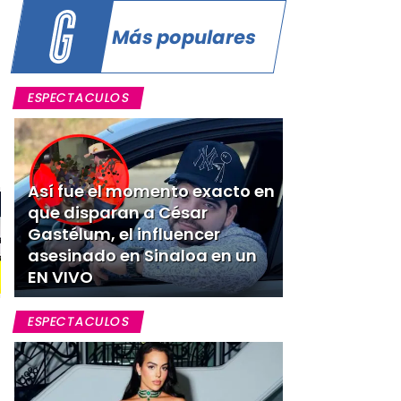
Más populares
ESPECTACULOS
Así fue el momento exacto en
que disparan a César
Gastélum, el influencer
asesinado en Sinaloa en un
EN VIVO
ESPECTACULOS