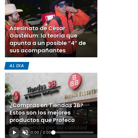
Asesinato de César
Gastélum: la teoría que
apunta a un posible “4” de
sus acompañantes
AL DIA
¿Compras en Tiendas 3B?
Estos son los mejores
productos que Profeco
recomienda por su calidad
0:00
/
0:00