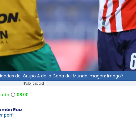
alidades del Grupo A de la Copa del Mundo Imagen: Imago7
[Publicidad]
zada
08:00
omán Ruiz
r perfil