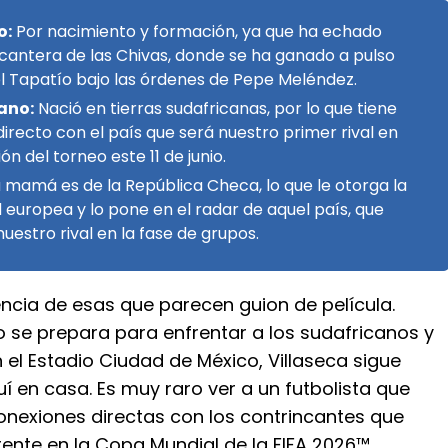
o:
Por nacimiento y formación, ya que ha echado
 cantera de las Chivas, donde se ha ganado a pulso
el Tapatío bajo las órdenes de Pepe Meléndez.
ano:
Nació en tierras sudafricanas, por lo que tiene
directo con el país que será nuestro primer rival en
ón del torneo este 11 de junio.
 mamá es de la República Checa, lo que le otorga la
 europea y lo pone en el radar de aquel país, que
uestro rival en la fase de grupos.
ncia de esas que parecen guion de película.
o se prepara para enfrentar a los sudafricanos y
 el Estadio Ciudad de México, Villaseca sigue
 en casa. Es muy raro ver a un futbolista que
onexiones directas con los contrincantes que
ente en la Copa Mundial de la FIFA 2026™.