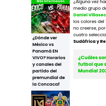
¿Alguna vez han
Más Información
medio grupo de
Daniel Villase
los colores del
no creerse, por
cuatro selecci
¿Dónde ver
Sudáfrica y R
México vs
Panamá EN
¿Cuáles son
VIVO? Horarios
futbol que 
y canales del
Mundial 20
partido del
premundial de
la Concacaf