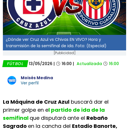
¿Dónde ver Cruz Azul vs Chivas EN VIVO? Hora y
transmisión de la semifinal de ida. Foto: (Especial)
[Publicidad]
FÚTBOL
13/05/2026
|
16:00
|
Actualizada
16:00
Moisés Medina
Ver perfil
La Máquina de Cruz Azul
buscará dar el
primer golpe en e
l partido de ida de la
semifinal
que disputará ante el
Rebaño
Sagrado
en la cancha del
Estadio Banorte,