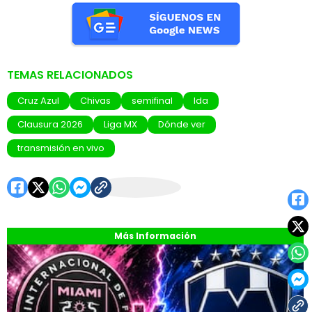
TEMAS RELACIONADOS
Cruz Azul
Chivas
semifinal
Ida
Clausura 2026
Liga MX
Dónde ver
transmisión en vivo
Más Información