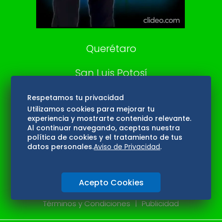
Aviso Oportuno
Consultas
Querétaro
San Luis Potosí
Edomex
Respetamos tu privacidad
Utilizamos cookies para mejorar tu
experiencia y mostrarte contenido relevante.
Consultas
Al continuar navegando, aceptas nuestra
política de cookies y el tratamiento de tus
Hidalgo
datos personales.
Aviso de Privacidad
.
Oaxaca
Acepto Cookies
Aviso de privacidad
Directorio
Términos y Condiciones
Publicidad