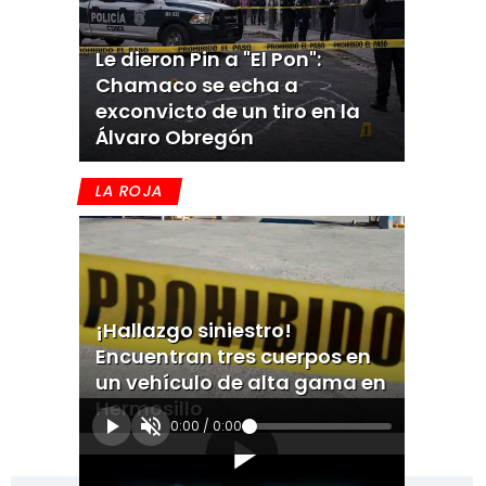
Le dieron Pin a "El Pon":
Chamaco se echa a
exconvicto de un tiro en la
Álvaro Obregón
LA ROJA
¡Hallazgo siniestro!
Encuentran tres cuerpos en
un vehículo de alta gama en
Hermosillo
0:00
/
0:00
[Publicidad]