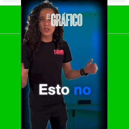
El Universal
Vive USA
Clase
De 10 sports
DeDinero
Confabulario