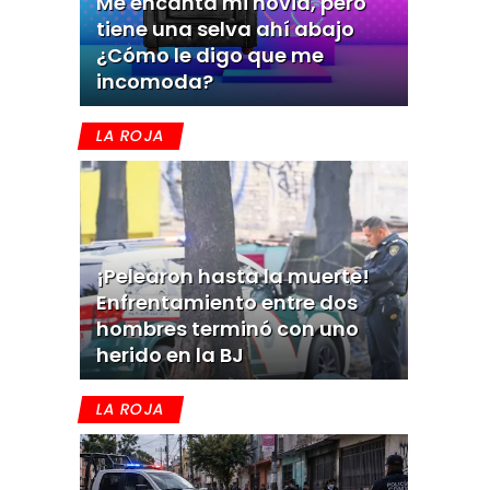
Me encanta mi novia, pero
tiene una selva ahí abajo
¿Cómo le digo que me
incomoda?
LA ROJA
¡Pelearon hasta la muerte!
Enfrentamiento entre dos
hombres terminó con uno
herido en la BJ
LA ROJA