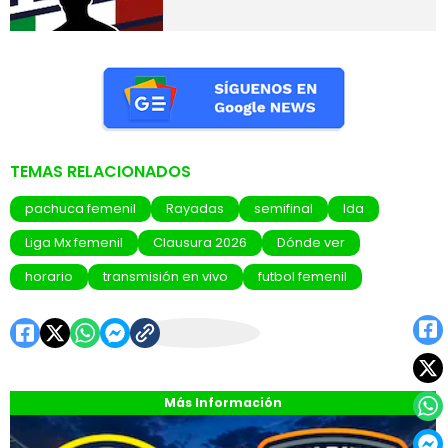
TEMAS RELACIONADOS
pachuca femenil
Rayadas
semifinal
Ida
Liga Mx femenil
Clausura 2026
Dónde ver
horario
transmisión en vivo
futbol femenil
Más Información