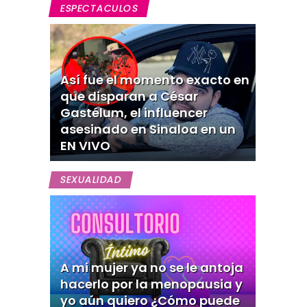
ESPECTACULOS
Así fue el momento exacto en
que disparan a César
Gastélum, el influencer
asesinado en Sinaloa en un
EN VIVO
SEXUALIDAD
A mi mujer ya no se le antoja
hacerlo por la menopausia y
yo aún quiero ¿Cómo puede