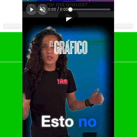
recuperar las ganas?
0:00
/
0:00
[Publicidad]
El Universal
Vive USA
Clase
De 10 sports
DeDinero