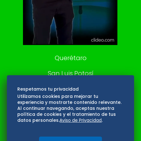
Confabulario
Aviso Oportuno
Consultas
Querétaro
San Luis Potosí
Edomex
Respetamos tu privacidad
Utilizamos cookies para mejorar tu
experiencia y mostrarte contenido relevante.
Consultas
Al continuar navegando, aceptas nuestra
política de cookies y el tratamiento de tus
Hidalgo
datos personales.
Aviso de Privacidad
.
Oaxaca