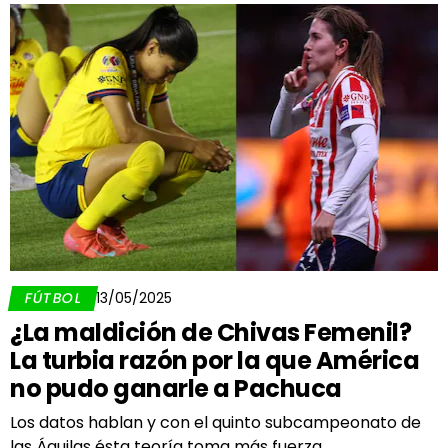
FÚTBOL
13/05/2025
¿La maldición de Chivas Femenil?
La turbia razón por la que América
no pudo ganarle a Pachuca
Los datos hablan y con el quinto subcampeonato de
las Águilas ésta teoría toma más fuerza