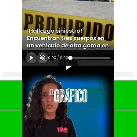
¡Hallazgo siniestro!
Encuentran tres cuerpos en
un vehículo de alta gama en
Hermosillo
0:00
/
0:00
[Publicidad]
El Universal
Vive USA