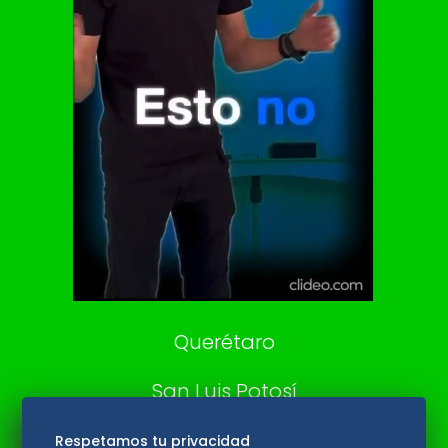
Clase
De 10 sports
DeDinero
Confabulario
Aviso Oportuno
Consultas
Querétaro
San Luis Potosí
Edomex
Respetamos tu privacidad