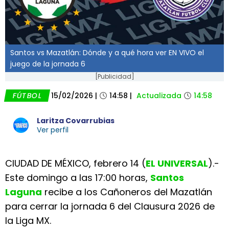
Santos vs Mazatlán: Dónde y a qué hora ver EN VIVO el
juego de la jornada 6
[Publicidad]
FÚTBOL
15/02/2026
|
14:58
|
Actualizada
14:58
Laritza Covarrubias
Ver perfil
CIUDAD DE MÉXICO, febrero 14 (
EL UNIVERSAL
).-
Este domingo a las 17:00 horas,
Santos
Laguna
recibe a los Cañoneros del Mazatlán
para cerrar la jornada 6 del Clausura 2026 de
la Liga MX.