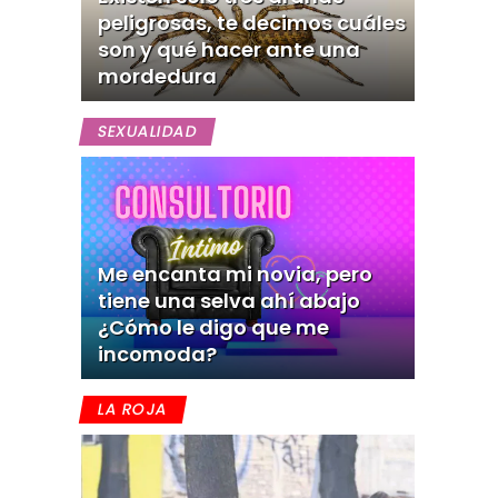
peligrosas, te decimos cuáles
son y qué hacer ante una
mordedura
SEXUALIDAD
Me encanta mi novia, pero
tiene una selva ahí abajo
¿Cómo le digo que me
incomoda?
LA ROJA