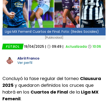
Liga MX Femenil Cuartos de Final. Foto: (Redes Sociales)
[Publicidad]
FÚTBOL
19/04/2025
|
09:49
|
Actualizada
10:06
Abril Franco
Ver perfil
Concluyó la fase regular del torneo
Clausura
2025
y quedaron definidos los cruces que
habrá en los
Cuartos de Final
de la
Liga MX
Femenil
.