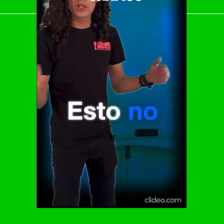
El Universal
Vive USA
Clase
De 10 sports
DeDinero
Confabulario
Aviso Oportuno
Consultas