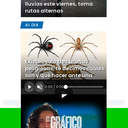
lluvias este viernes, toma
rutas alternas
AL DIA
Existen solo tres arañas
peligrosas, te decimos cuáles
son y qué hacer ante una
mordedura
0:00
/
0:00
[Publicidad]