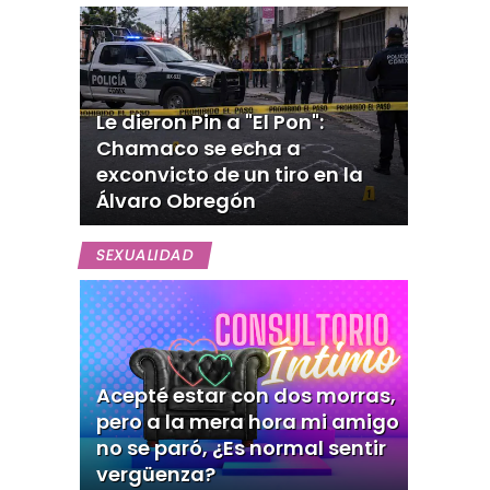
Le dieron Pin a "El Pon":
Chamaco se echa a
exconvicto de un tiro en la
Álvaro Obregón
SEXUALIDAD
Acepté estar con dos morras,
pero a la mera hora mi amigo
no se paró, ¿Es normal sentir
vergüenza?