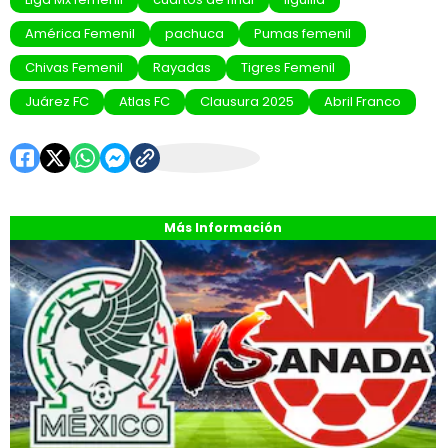
América Femenil
pachuca
Pumas femenil
Chivas Femenil
Rayadas
Tigres Femenil
Juárez FC
Atlas FC
Clausura 2025
Abril Franco
Más Información