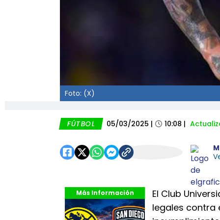
Foto: (X)
FÚTBOL
05/03/2025
|
10:08
|
Actuali
M
Ve
El Club Univers
Más Información
legales contra 