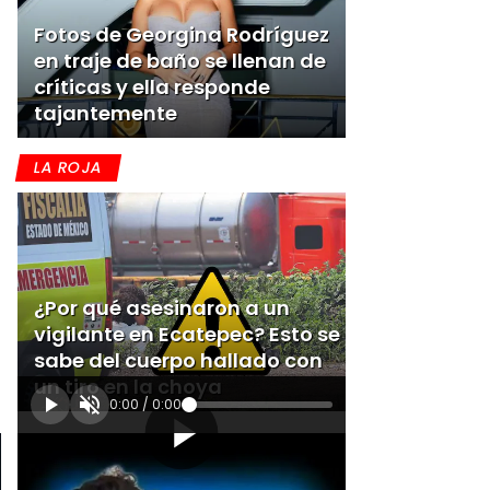
Fotos de Georgina Rodríguez
en traje de baño se llenan de
críticas y ella responde
tajantemente
LA ROJA
¿Por qué asesinaron a un
vigilante en Ecatepec? Esto se
sabe del cuerpo hallado con
un tiro en la choya
0:00
/
0:00
[Publicidad]