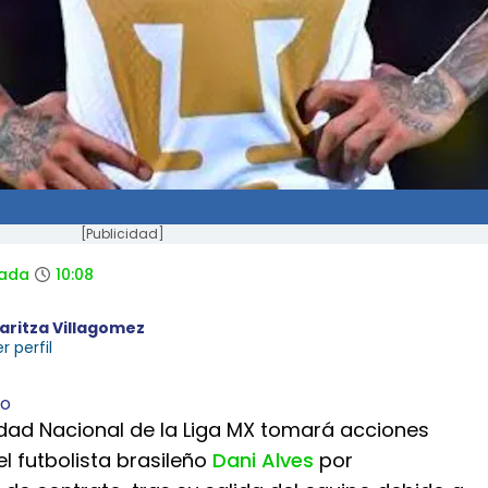
[Publicidad]
zada
10:08
aritza Villagomez
r perfil
idad Nacional de la Liga MX tomará acciones
el futbolista brasileño
Dani Alves
por