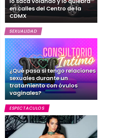
lo saca volando y lo quiebra
en calles del Centro de la
CDMX
SEXUALIDAD
¿Qué pasa si tengo relaciones
sexuales durante un
tratamiento con óvulos
vaginales?
ESPECTACULOS