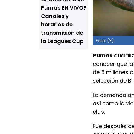
Pumas EN VIVO?
Canales y
horarios de
transmisión de
la Leagues Cup
Foto: (X)
Pumas
oficiali
conocer que la 
de 5 millones d
selección de Bra
La demanda ant
así como la vio
club.
Fue después de