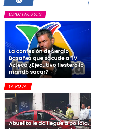
ESPECTACULOS
La confesión de Sergio
Basañez que sacude a TV
Azteca ¿Ejecutivo fiestero lo
mandó sacar?
LA ROJA
Abuelito le da llegue a policía,