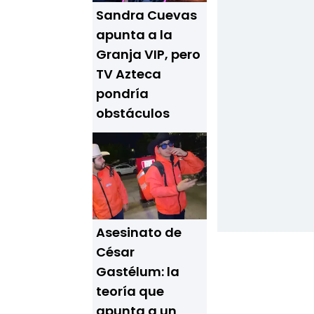
Sandra Cuevas
apunta a la
Granja VIP, pero
TV Azteca
pondría
obstáculos
Asesinato de
César
Gastélum: la
teoría que
apunta a un