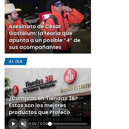
Asesinato de César
Gastélum: la teoría que
apunta a un posible “4” de
sus acompañantes
AL DIA
¿Compras en Tiendas 3B?
Estos son los mejores
productos que Profeco
recomienda por su calidad
0:00
/
0:00