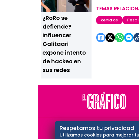
TEMAS RELACIO
¿RoRo se
kenia os
Peso
defiende?
Influencer
Galitaari
expone intento
de hackeo en
sus redes
El Universal
Vive USA
Cl
Respetamos tu privacidad
Utilizamos cookies para mejorar tu