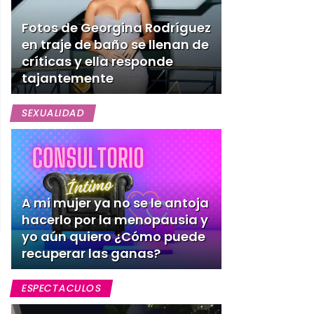
Fotos de Georgina Rodríguez
en traje de baño se llenan de
críticas y ella responde
tajantemente
SEXUALIDAD
A mi mujer ya no se le antoja
hacerlo por la menopausia y
yo aún quiero ¿Cómo puede
recuperar las ganas?
ESPECTACULOS