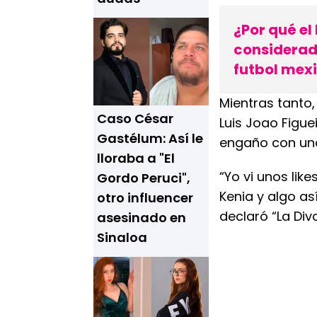
¿Por qué el
considerado
futbol mex
Mientras tanto
Caso César
Luis Joao Figue
Gastélum: Así le
engaño con una
lloraba a "El
“Yo vi unos lik
Gordo Peruci",
Kenia y algo a
otro influencer
declaró “La Div
asesinado en
Sinaloa