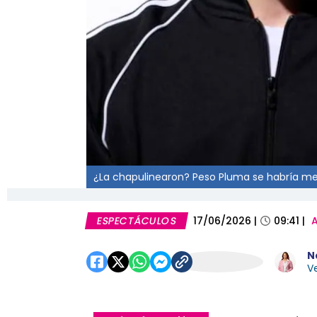
¿La chapulinearon? Peso Pluma se habría met
ESPECTÁCULOS
17/06/2026
|
09:41
|
A
N
Ve