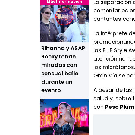
La separación 
Más Información
comentarios en 
cantantes cono
La intérprete d
promocionando 
Rihanna y A$AP
los ELLE Style 
Rocky roban
atención no fue
miradas con
los micrófonos.
sensual baile
Gran Vía se con
durante un
A pesar de las 
evento
salud y, sobre 
con
Peso Plum