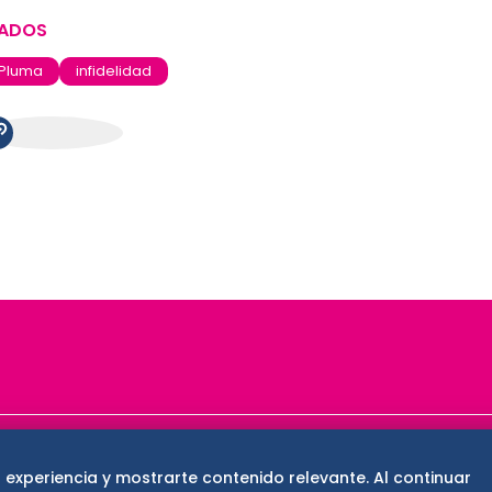
NADOS
 Pluma
infidelidad
ase
De 10 sports
DeDinero
Confabulario
 experiencia y mostrarte contenido relevante. Al continuar