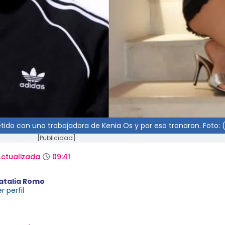
ido con una trabajadora de Kenia Os y por eso tronaron. Foto: 
[Publicidad]
ctualizada
09:41
atalia Romo
r perfil