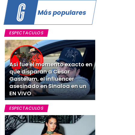
Más populares
ESPECTACULOS
a
Así fue el momento exacto en
que disparan a César
Gastélum, el influencer
asesinado en Sinaloa en un
u
EN VIVO
ESPECTACULOS