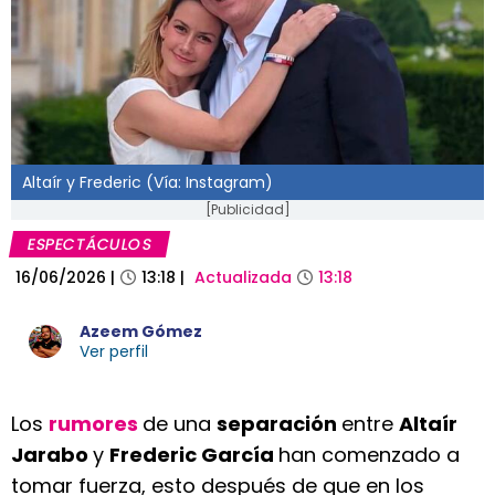
Altaír y Frederic (Vía: Instagram)
[Publicidad]
ESPECTÁCULOS
16/06/2026
|
13:18
|
Actualizada
13:18
Azeem Gómez
Ver perfil
Los
rumores
de una
separación
entre
Altaír
Jarabo
y
Frederic García
han comenzado a
tomar fuerza, esto después de que en los