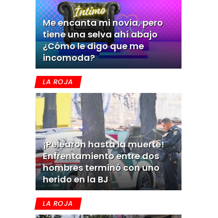
Me encanta mi novia, pero
tiene una selva ahí abajo
¿Cómo le digo que me
incomoda?
LA ROJA
¡Pelearon hasta la muerte!
Enfrentamiento entre dos
hombres terminó con uno
herido en la BJ
LA ROJA