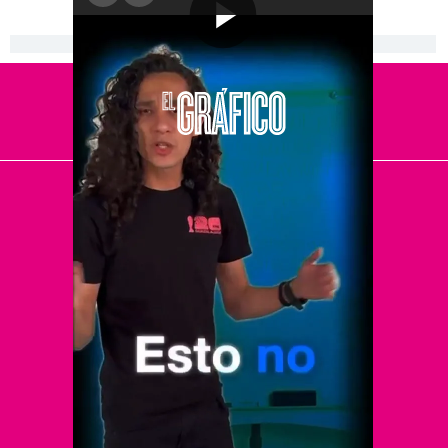
[Publicidad]
El Universal
Vive USA
Clase
De 10 sports
DeDinero
Confabulario