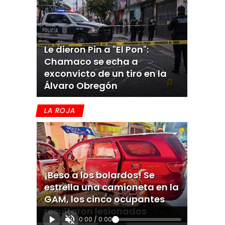
Le dieron Pin a "El Pon":
Chamaco se echa a
exconvicto de un tiro en la
Álvaro Obregón
LA ROJA
¡Beso a los bolardos! Se
estrella una camioneta en la
GAM, los cinco ocupantes
resultaron lesionados
0:00
/
0:00