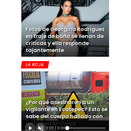
Fotos de Georgina Rodríguez
en traje de baño se llenan de
críticas y ella responde
tajantemente
LA ROJA
¿Por qué asesinaron a un
vigilante en Ecatepec? Esto se
sabe del cuerpo hallado con
un tiro en la choya
0:00
/
0:00