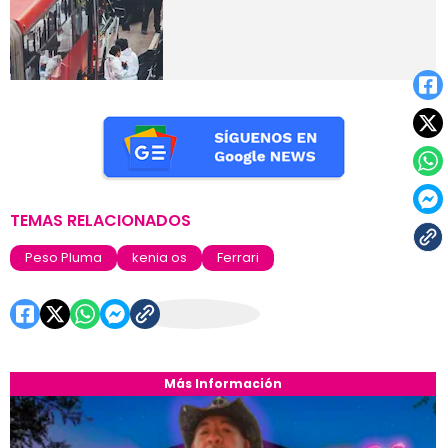
TEMAS RELACIONADOS
Peso Pluma
kenia os
Ferrari
Más Información