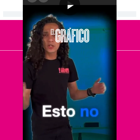
[Publicidad]
El Universal
Vive USA
Clase
De 10 sports
DeDinero
Confabulario