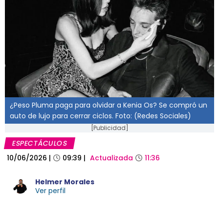
¿Peso Pluma paga para olvidar a Kenia Os? Se compró un
auto de lujo para cerrar ciclos. Foto: (Redes Sociales)
[Publicidad]
ESPECTÁCULOS
10/06/2026
|
09:39
|
Actualizada
11:36
Helmer Morales
Ver perfil