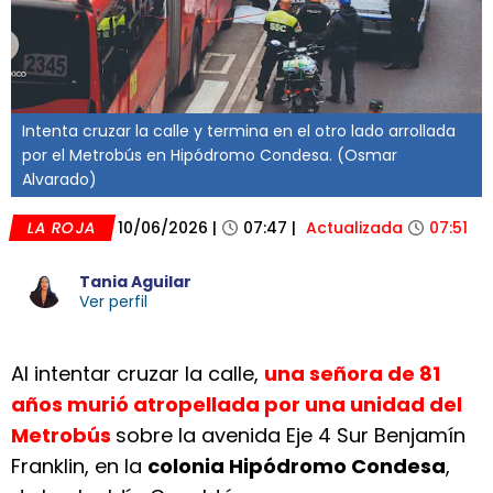
Intenta cruzar la calle y termina en el otro lado arrollada
por el Metrobús en Hipódromo Condesa. (Osmar
Alvarado)
LA ROJA
10/06/2026
|
07:47
|
Actualizada
07:51
Tania Aguilar
Ver perfil
Al intentar cruzar la calle,
una señora de 81
años murió atropellada por una unidad del
Metrobús
sobre la avenida Eje 4 Sur Benjamín
Franklin, en la
colonia Hipódromo Condesa
,