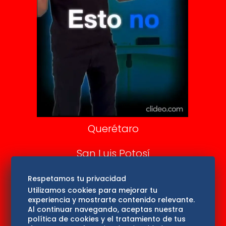
De 10 sports
DeDinero
Confabulario
Aviso Oportuno
Consultas
Querétaro
San Luis Potosí
Edomex
Respetamos tu privacidad
Utilizamos cookies para mejorar tu
experiencia y mostrarte contenido relevante.
Consultas
Al continuar navegando, aceptas nuestra
política de cookies y el tratamiento de tus