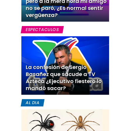
pero a la mera hora mi amigo
no se paró, ¿Es normal sentir
vergüenza?
ESPECTACULOS
La confesión de Sergio
Basañez que sacude a TV
Azteca ¿Ejecutivo fiestero lo
mandó sacar?
AL DIA