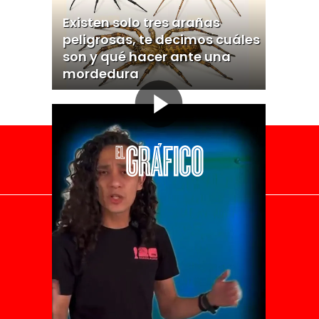
Existen solo tres arañas
peligrosas, te decimos cuáles
son y qué hacer ante una
mordedura
El Universal
Vive USA
Clase