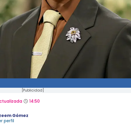
[Publicidad]
ctualizada
14:50
zeem Gómez
r perfil