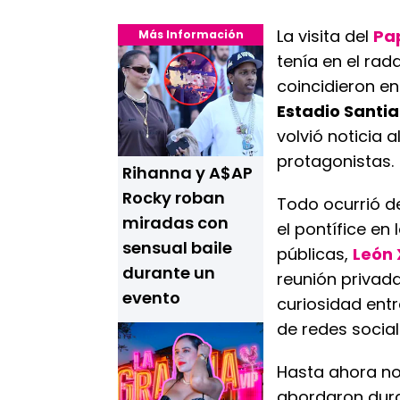
La visita del
Pa
Más Información
tenía en el rada
coincidieron en
Estadio Santi
volvió noticia 
protagonistas.
Rihanna y A$AP
Rocky roban
Todo ocurrió d
miradas con
el pontífice en 
sensual baile
públicas,
León 
durante un
reunión privad
evento
curiosidad ent
de redes social
Hasta ahora no
abordaron dura