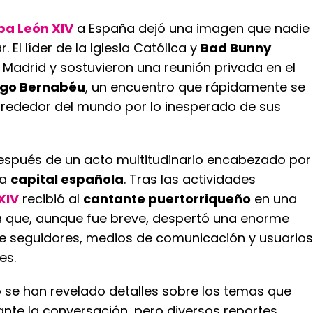
pa León XIV
a España dejó una imagen que nadie
r. El líder de la Iglesia Católica y
Bad Bunny
 Madrid y sostuvieron una reunión privada en el
ago Bernabéu
, un encuentro que rápidamente se
alrededor del mundo por lo inesperado de sus
espués de un acto multitudinario encabezado por
la
capital española
. Tras las actividades
XIV
recibió al
cantante puertorriqueño
en una
a que, aunque fue breve, despertó una enorme
re seguidores, medios de comunicación y usuarios
es.
 se han revelado detalles sobre los temas que
nte la conversación, pero diversos reportes