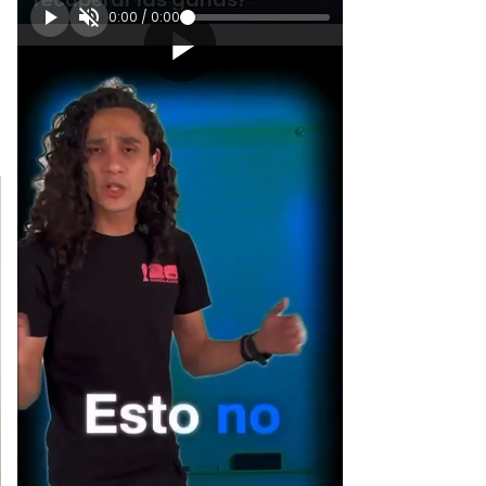
0:00
/
0:00
[Publicidad]