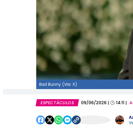
Bad Bunny (Via: X)
ESPECTÁCULOS
09/06/2026
|
14:11
|
A
A
Ve