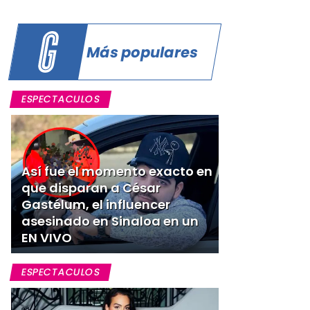
Más populares
ESPECTACULOS
Así fue el momento exacto en
que disparan a César
Gastélum, el influencer
asesinado en Sinaloa en un
EN VIVO
ESPECTACULOS