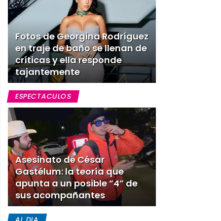
Fotos de Georgina Rodríguez
en traje de baño se llenan de
críticas y ella responde
tajantemente
ESPECTACULOS
Asesinato de César
Gastélum: la teoría que
apunta a un posible “4” de
sus acompañantes
AL DIA