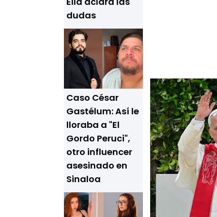
Ella aclara las
dudas
Caso César
Gastélum: Así le
lloraba a "El
Gordo Peruci",
otro influencer
asesinado en
Sinaloa