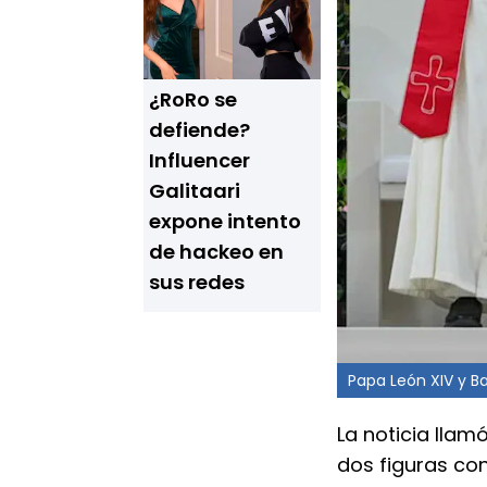
¿RoRo se
defiende?
Influencer
Galitaari
expone intento
de hackeo en
sus redes
Papa León XIV y Ba
La noticia llam
dos figuras co