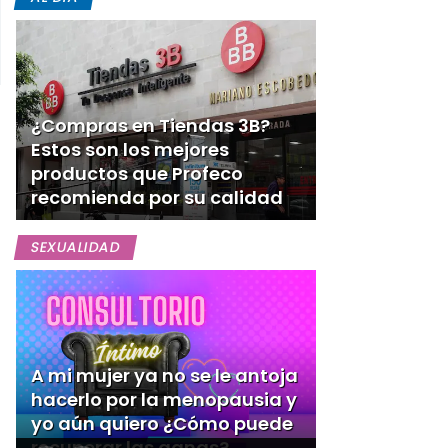
¿Compras en Tiendas 3B?
Estos son los mejores
productos que Profeco
recomienda por su calidad
SEXUALIDAD
A mi mujer ya no se le antoja
hacerlo por la menopausia y
yo aún quiero ¿Cómo puede
recuperar las ganas?