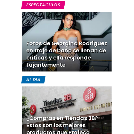
ESPECTACULOS
Fotos de Georgina Rodríguez
en traje de baño se llenan de
críticas y ella responde
tajantemente
AL DIA
¿Compras en Tiendas 3B?
Estos son los mejores
productos que Profeco