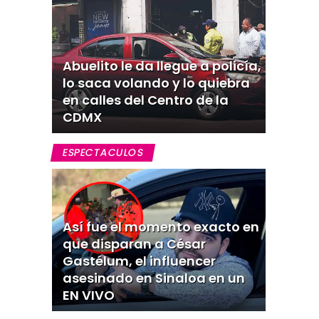
Abuelito le da llegue a policía,
lo saca volando y lo quiebra
en calles del Centro de la
CDMX
ESPECTACULOS
Así fue el momento exacto en
que disparan a César
Gastélum, el influencer
asesinado en Sinaloa en un
EN VIVO