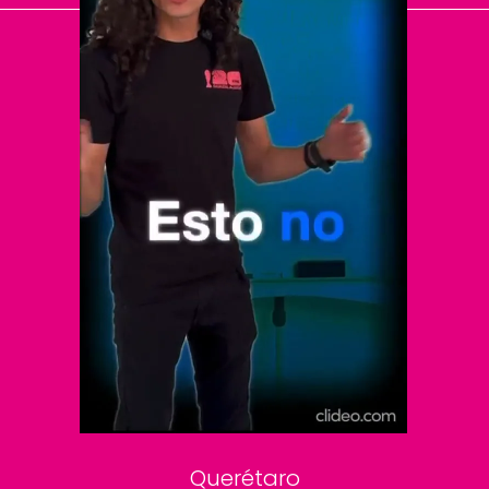
El Universal
Vive USA
Clase
De 10 sports
DeDinero
Confabulario
Aviso Oportuno
Consultas
Querétaro