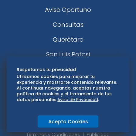
Aviso Oportuno
Consultas
Querétaro
San Luis Potosí
Edomex
Respetamos tu privacidad
Utilizamos cookies para mejorar tu
experiencia y mostrarte contenido relevante.
Consultas
Al continuar navegando, aceptas nuestra
política de cookies y el tratamiento de tus
Hidalgo
datos personales.
Aviso de Privacidad
.
Oaxaca
Acepto Cookies
Aviso de privacidad
Directorio
Términos y Condiciones
Publicidad